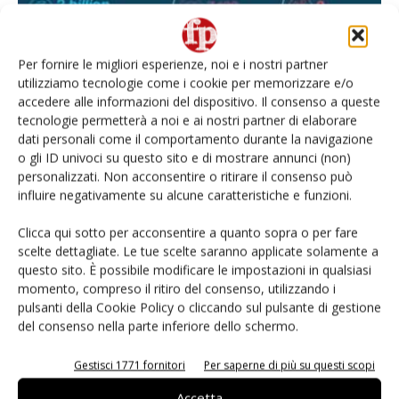
Per fornire le migliori esperienze, noi e i nostri partner
utilizziamo tecnologie come i cookie per memorizzare e/o
accedere alle informazioni del dispositivo. Il consenso a queste
tecnologie permetterà a noi e ai nostri partner di elaborare
dati personali come il comportamento durante la navigazione
o gli ID univoci su questo sito e di mostrare annunci (non)
personalizzati. Non acconsentire o ritirare il consenso può
Glifosate, veleno o prodotto strategico?
influire negativamente su alcune caratteristiche e funzioni.
Daniele Colombo
28 Giugno 2021
Clicca qui sotto per acconsentire a quanto sopra o per fare
scelte dettagliate. Le tue scelte saranno applicate solamente a
questo sito. È possibile modificare le impostazioni in qualsiasi
momento, compreso il ritiro del consenso, utilizzando i
pulsanti della Cookie Policy o cliccando sul pulsante di gestione
del consenso nella parte inferiore dello schermo.
Gestisci 1771 fornitori
Per saperne di più su questi scopi
Accetta