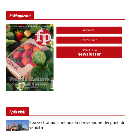
E-Magazine
Abbonati
Edicola Web
Iscriviti alla
newsletter
I più visti
Spazio Conad: continua la conversione dei punti di
vendita