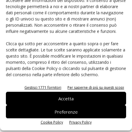
accedere alle informazioni del dispositivo. Il consenso a queste
tecnologie permetterà a noi e ai nostri partner di elaborare
dati personali come il comportamento durante la navigazione
SEGRETERIA DI REDAZIONE:
o gli ID univoci su questo sito e di mostrare annunci (non)
Paola Melis
freshpointmagazine@tecnichenuove.com
personalizzati. Non acconsentire o ritirare il consenso può
influire negativamente su alcune caratteristiche e funzioni.
Collaboratori: Alessandra Bonaccorsi, Daniele Colombo,
Clicca qui sotto per acconsentire a quanto sopra o per fare
Jessika Pini
scelte dettagliate. Le tue scelte saranno applicate solamente a
questo sito. È possibile modificare le impostazioni in qualsiasi
momento, compreso il ritiro del consenso, utilizzando i
Contatti
pulsanti della Cookie Policy o cliccando sul pulsante di gestione
del consenso nella parte inferiore dello schermo.
Per informazioni commerciali e media kit
Gestisci 1771 fornitori
Per saperne di più su questi scopi
commerciale@tecnichenuove.com
Accetta
Per informazioni sugli abbonamenti
Preferenze
servizioclienti.periodici@tecnichenuove.com
tel. 02 39090440
Cookie Policy
Privacy Policy