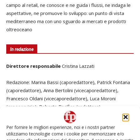
campo al retail, ne conosce e ne guida i flussi, ne indaga le
aspettative, ne promuove lo sviluppo: un punto di vista
mediterraneo ma con uno sguardo ai mercati e prodotti
oltreoceano
In redazione
Direttore responsabile
Cristina Lazzati
Redazione:
Marina Bassi (caporedattore), Patrick Fontana
(caporedattore), Anna Bertolini (vicecaporedattore),
Francesco Oldani (vicecaporedattore), Luca Moroni
(caposervizio), Roberto Pacifico (redattore)
Ufficio Grafico:
Elisabetta Delfini (coordinatore),
Per fornire le migliori esperienze, noi e i nostri partner
Elisabetta Buda, Patrizia Cavallotti, Elena Fusari, Laura Itolli,
utilizziamo tecnologie come i cookie per memorizzare e/o
Luciano Martegani, Cristina Negri, Luca Rovelli