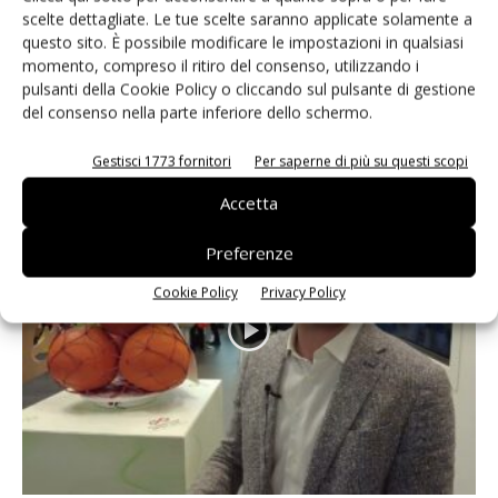
ispirato allo zodiaco
scelte dettagliate. Le tue scelte saranno applicate solamente a
questo sito. È possibile modificare le impostazioni in qualsiasi
Daniele Colombo
28 Aprile 2026
momento, compreso il ritiro del consenso, utilizzando i
Confezione con lavaggio facilitato e nuova grafica per intercettare i
pulsanti della Cookie Policy o cliccando sul pulsante di gestione
consumi snack healthy e rafforzare la visibilità a scaffale
del consenso nella parte inferiore dello schermo.
Gestisci 1773 fornitori
Per saperne di più su questi scopi
Accetta
Preferenze
Cookie Policy
Privacy Policy