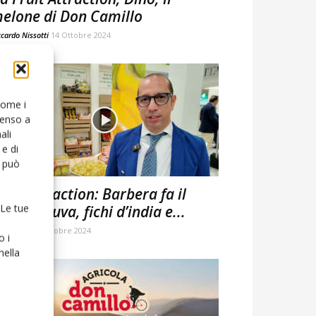
elone di Don Camillo
ccardo Nissotti
14 Ottobre 2024
 come i
senso a
ali
e di
o può
ruit Attraction: Barbera fa il
 Le tue
unto su uva, fichi d’india e...
ca Moroni
8 Ottobre 2024
o i
nella