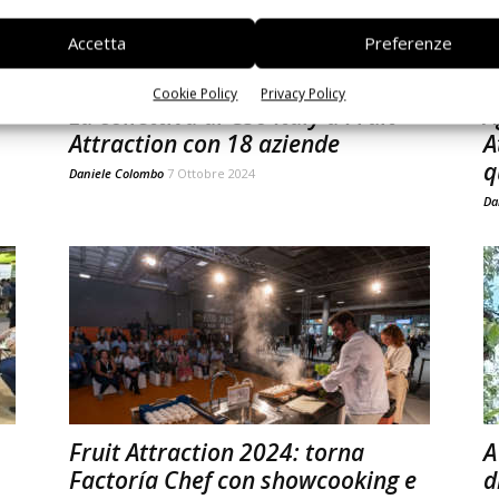
Accetta
Preferenze
Cookie Policy
Privacy Policy
La collettiva di Cso Italy a Fruit
A
Attraction con 18 aziende
A
q
Daniele Colombo
7 Ottobre 2024
Da
Fruit Attraction 2024: torna
A
Factoría Chef con showcooking e
d