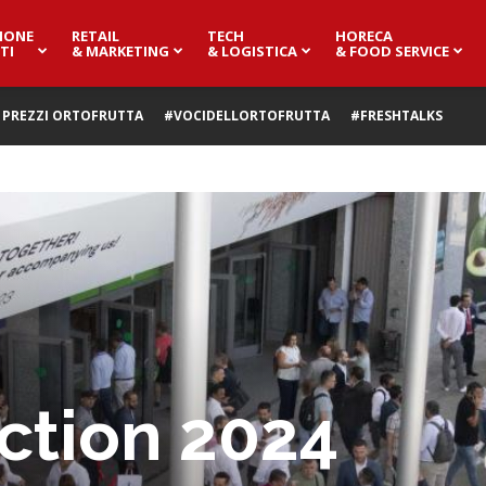
IONE
RETAIL
TECH
HORECA
TI
& MARKETING
& LOGISTICA
& FOOD SERVICE
PREZZI ORTOFRUTTA
#VOCIDELLORTOFRUTTA
#FRESHTALKS
action 2024