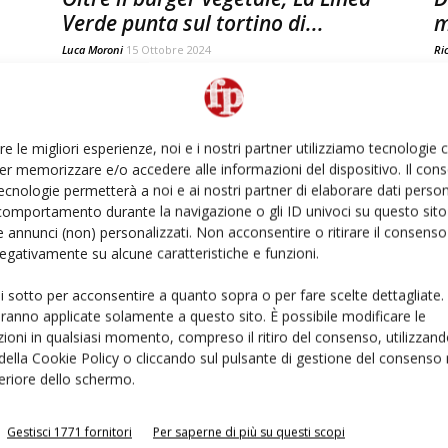
Verde punta sul tortino di...
m
Luca Moroni
15 Ottobre 2024
Ri
re le migliori esperienze, noi e i nostri partner utilizziamo tecnologie
er memorizzare e/o accedere alle informazioni del dispositivo. Il con
ecnologie permetterà a noi e ai nostri partner di elaborare dati person
comportamento durante la navigazione o gli ID univoci su questo sito 
 annunci (non) personalizzati. Non acconsentire o ritirare il consens
 negativamente su alcune caratteristiche e funzioni.
A Fruit Attraction 2024 Del Monte
F
ui sotto per acconsentire a quanto sopra o per fare scelte dettagliate.
spinge il kiwi rosso
p
aranno applicate solamente a questo sito. È possibile modificare le
Luca Moroni
8 Ottobre 2024
Lu
ioni in qualsiasi momento, compreso il ritiro del consenso, utilizzand
 della Cookie Policy o cliccando sul pulsante di gestione del consenso 
feriore dello schermo.
Gestisci 1771 fornitori
Per saperne di più su questi scopi