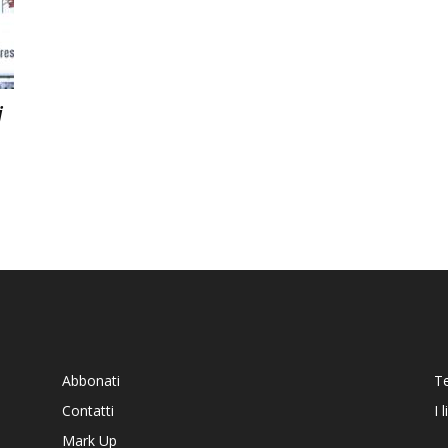
i
Abbonati
T
Contatti
I 
Mark Up