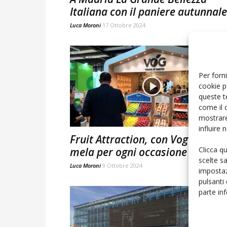
Italiana con il paniere autunnale
Luca Moroni
17 Ottobre 2024
Per forni
cookie p
queste t
come il 
mostrare
influire
Fruit Attraction, con Vog una
Clicca q
mela per ogni occasione
scelte s
Luca Moroni
9 Ottobre 2024
impostaz
pulsanti
parte in