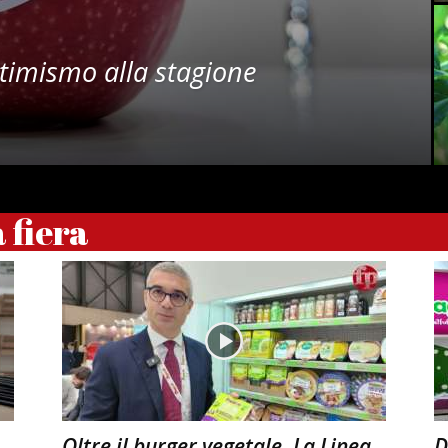
timismo alla stagione
a fiera
Oltre il burger vegetale, La Linea
D