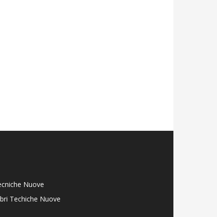
ecniche Nuove
libri Techiche Nuove