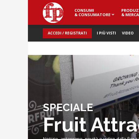
CONSUMI
PRODUZ
Fresh
& CONSUMATORE
& MERCA
ACCEDI / REGISTRATI
I PIÙ VISTI
VIDEO
Point
Magazine
SPECIALE
Fruit Attr
Notizie, anteprime, novità e video dalla fiera