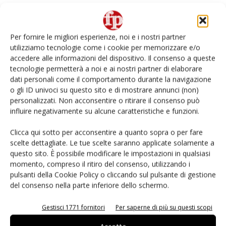
Per fornire le migliori esperienze, noi e i nostri partner
utilizziamo tecnologie come i cookie per memorizzare e/o
accedere alle informazioni del dispositivo. Il consenso a queste
tecnologie permetterà a noi e ai nostri partner di elaborare
dati personali come il comportamento durante la navigazione
o gli ID univoci su questo sito e di mostrare annunci (non)
personalizzati. Non acconsentire o ritirare il consenso può
influire negativamente su alcune caratteristiche e funzioni.
Apofruit, il biologico sale a 141 milioni nel
2025 (+8%)
Clicca qui sotto per acconsentire a quanto sopra o per fare
scelte dettagliate. Le tue scelte saranno applicate solamente a
Daniele Colombo
26 Febbraio 2026
questo sito. È possibile modificare le impostazioni in qualsiasi
momento, compreso il ritiro del consenso, utilizzando i
pulsanti della Cookie Policy o cliccando sul pulsante di gestione
del consenso nella parte inferiore dello schermo.
Gestisci 1771 fornitori
Per saperne di più su questi scopi