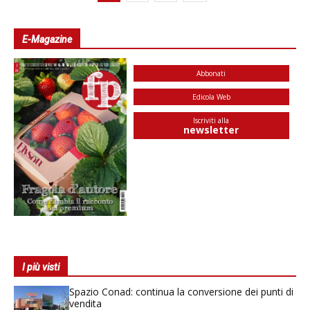
E-Magazine
Abbonati
Edicola Web
Iscriviti alla
newsletter
I più visti
Spazio Conad: continua la conversione dei punti di
vendita