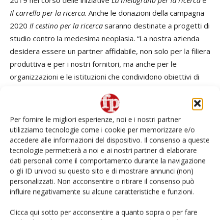
2019 nel corso delle iniziative
La melagrana per la ricerca
e
Il carrello per la ricerca
. Anche le donazioni della campagna
2020
Il cestino per la ricerca
saranno destinate a progetti di
studio contro la medesima neoplasia. “La nostra azienda
desidera essere un partner affidabile, non solo per la filiera
produttiva e per i nostri fornitori, ma anche per le
organizzazioni e le istituzioni che condividono obiettivi di
responsabilità sociale” ha dichiarato
Michael
Gscheidlinger, country managing director Italia.
Per fornire le migliori esperienze, noi e i nostri partner
Una collaborazione in continua
utilizziamo tecnologie come i cookie per memorizzare e/o
accedere alle informazioni del dispositivo. Il consenso a queste
crescita a supporto dei
tecnologie permetterà a noi e ai nostri partner di elaborare
dati personali come il comportamento durante la navigazione
ricercatori e per promuovere il
o gli ID univoci su questo sito e di mostrare annunci (non)
personalizzati. Non acconsentire o ritirare il consenso può
consumo di alimenti salutari
influire negativamente su alcune caratteristiche e funzioni.
Clicca qui sotto per acconsentire a quanto sopra o per fare
“La collaborazione con le aziende della
Grande