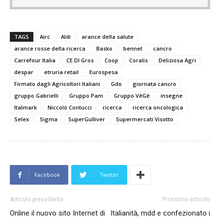
TAGS
Airc
Aldi
arance della salute
arance rosse della ricerca
Basko
bennet
cancro
Carrefour Italia
CE.DI Gros
Coop
Coralis
Deliziosa Agri
despar
etruria retail
Eurospesa
Firmato dagli Agricoltori Italiani
Gdo
giornata cancro
gruppo Gabrielli
Gruppo Pam
Gruppo VéGé
insegne
Italmark
Niccolò Contucci
ricerca
ricerca oncologica
Selex
Sigma
SuperGulliver
Supermercati Visotto
Facebook
Twitter
Articolo precedente
Prossimo articolo
Online il nuovo sito Internet di
Italianità, mdd e confezionato i