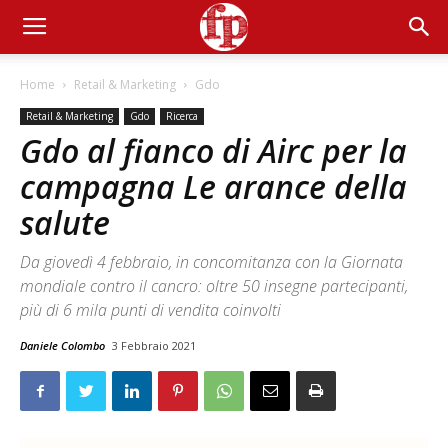
Home
Retail & Marketing
Gdo
Retail & Marketing
Gdo
Ricerca
Gdo al fianco di Airc per la
campagna Le arance della
salute
Da giovedì 4 febbraio, in concomitanza con la Giornata
mondiale contro il cancro: oltre 50 insegne partecipanti,
più di 6 mila punti di vendita coinvolti
Daniele Colombo
3 Febbraio 2021