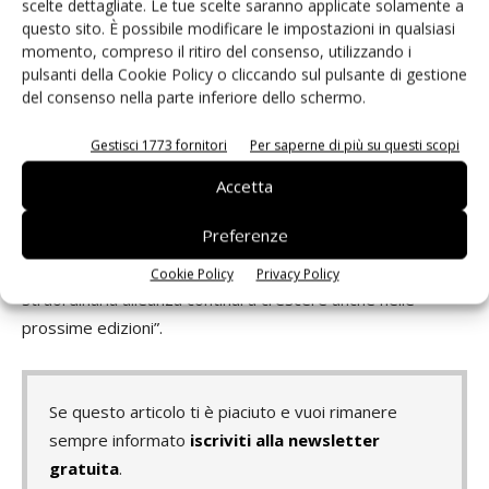
scelte dettagliate. Le tue scelte saranno applicate solamente a
Distribuzione
per le arance è
cresciuta costantemente
questo sito. È possibile modificare le impostazioni in qualsiasi
permettendoci di raccogliere importanti -dichiara
Niccolò
momento, compreso il ritiro del consenso, utilizzando i
Contucci, direttore generale di Fondazione Airc
–.
pulsanti della Cookie Policy o cliccando sul pulsante di gestione
del consenso nella parte inferiore dello schermo.
Quest’anno dobbiamo ringraziare doppiamente le aziende
che hanno scelto di sostenerci perché ci permettono di
Gestisci 1773 fornitori
Per saperne di più su questi scopi
essere presenti in modo capillare su tutto il territorio per
raccogliere risorse fondamentali per il lavoro dei nostri
Accetta
scienziati. E ci consentono di
sensibilizzare
Preferenze
sull’importanza di adottare comportamenti salutari
per prevenire il rischio di cancro. Mi auguro che questa
Cookie Policy
Privacy Policy
straordinaria alleanza continui a crescere anche nelle
prossime edizioni”.
Se questo articolo ti è piaciuto e vuoi rimanere
sempre informato
iscriviti alla newsletter
gratuita
.