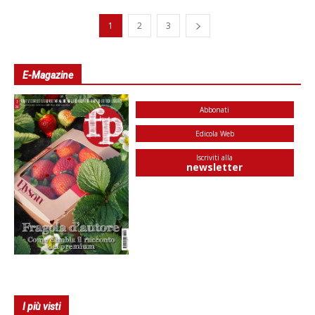
1
2
3
E-Magazine
Abbonati
Edicola Web
Iscriviti alla
newsletter
I più visti