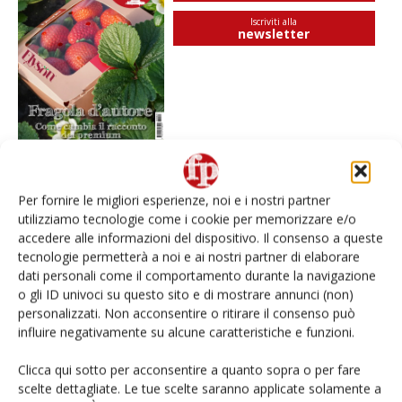
Iscriviti alla
newsletter
Per fornire le migliori esperienze, noi e i nostri partner
I più visti
utilizziamo tecnologie come i cookie per memorizzare e/o
accedere alle informazioni del dispositivo. Il consenso a queste
Spazio Conad: continua la conversione dei punti di
tecnologie permetterà a noi e ai nostri partner di elaborare
vendita
dati personali come il comportamento durante la navigazione
o gli ID univoci su questo sito e di mostrare annunci (non)
Non è una susina: è Metis… e può rivoluzionare la
personalizzati. Non acconsentire o ritirare il consenso può
categoria
influire negativamente su alcune caratteristiche e funzioni.
Clicca qui sotto per acconsentire a quanto sopra o per fare
L’ortofrutta di Extra Supermercati tra localismo e
scelte dettagliate. Le tue scelte saranno applicate solamente a
Ai #Repartofresh