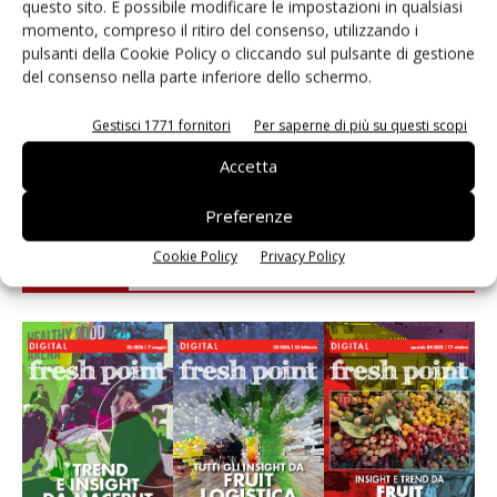
questo sito. È possibile modificare le impostazioni in qualsiasi
momento, compreso il ritiro del consenso, utilizzando i
Andamento prezzi ortofrutta in Italia al 27 luglio
pulsanti della Cookie Policy o cliccando sul pulsante di gestione
2026
del consenso nella parte inferiore dello schermo.
Leonardo Odorizzi: “Dobbiamo creare stupore nel
Gestisci 1771 fornitori
Per saperne di più su questi scopi
punto di vendita” #vocidellortofrutta
Accetta
Preferenze
Cookie Policy
Privacy Policy
E-magazine