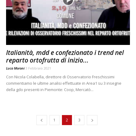
Italianità, mdd e confezionato i trend nel
reparto ortofrutta di inizio...
Luca Moroni
3 Febbraio 2021
Con Nicola Colabella, direttore di Osservatorio Freschissimi
commentiamo le ultime analisi effettuate in Area1 su 3 insegne
della gdo presenti in Piemonte: Coop, Mercatò...
1
2
3