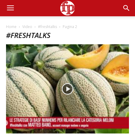
Home
Video
#freshtalks
Pagina 2
#FRESHTALKS