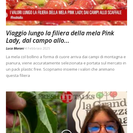
Viaggio lungo la filiera della mela Pink
Lady, dal campo allo...
Luca Moroni
4 Febbraio 2025
La mela col bollino a forma di cuore arriva dai campi di montagna e
pianura, viene accuratamente selezionata e portata sul mercato in
un pack plastic free. Scopriamo insieme i valori che animano
questa filiera