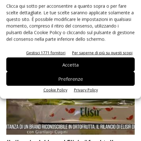
#freshtalks
Clicca qui sotto per acconsentire a quanto sopra o per fare
Luca Moroni
19 Settembre 2023
scelte dettagliate. Le tue scelte saranno applicate solamente a
Abbiamo chiesto a Moreno Armuzzi di Jingold se il 2024 sarà l'anno
questo sito. È possibile modificare le impostazioni in qualsiasi
della definitiva consacrazione del kiwi rosso
momento, compreso il ritiro del consenso, utilizzando i
pulsanti della Cookie Policy o cliccando sul pulsante di gestione
del consenso nella parte inferiore dello schermo.
Gestisci 1771 fornitori
Per saperne di più su questi scopi
Accetta
Preferenze
Cookie Policy
Privacy Policy