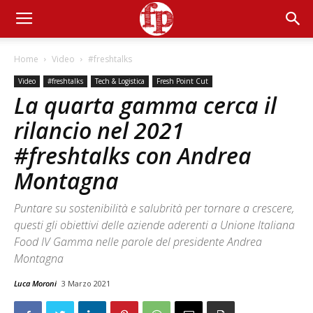
Home
Video
#freshtalks
Video
#freshtalks
Tech & Logistica
Fresh Point Cut
La quarta gamma cerca il
rilancio nel 2021
#freshtalks con Andrea
Montagna
Puntare su sostenibilità e salubrità per tornare a crescere,
questi gli obiettivi delle aziende aderenti a Unione Italiana
Food IV Gamma nelle parole del presidente Andrea
Montagna
Luca Moroni
3 Marzo 2021