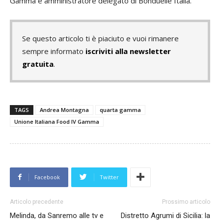
Gamma e amministratore delegato di Bonduelle Italia.
Se questo articolo ti è piaciuto e vuoi rimanere
sempre informato
iscriviti alla newsletter
gratuita
.
TAGS
Andrea Montagna
quarta gamma
Unione Italiana Food IV Gamma
Facebook
Twitter
Articolo precedente
Prossimo articolo
Melinda, da Sanremo alle tv e
Distretto Agrumi di Sicilia: la