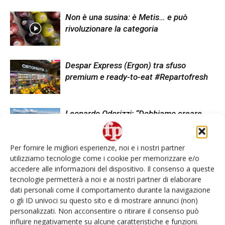
Non è una susina: è Metis… e può
rivoluzionare la categoria
Despar Express (Ergon) tra sfuso
premium e ready-to-eat #Repartofresh
Leonardo Odorizzi: “Dobbiamo creare
stupore nel punto di vendita”
#vocidellortofrutta
Per fornire le migliori esperienze, noi e i nostri partner
utilizziamo tecnologie come i cookie per memorizzare e/o
accedere alle informazioni del dispositivo. Il consenso a queste
tecnologie permetterà a noi e ai nostri partner di elaborare
dati personali come il comportamento durante la navigazione
LASCIA UN COMMENTO
o gli ID univoci su questo sito e di mostrare annunci (non)
personalizzati. Non acconsentire o ritirare il consenso può
influire negativamente su alcune caratteristiche e funzioni.