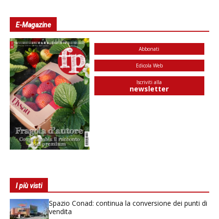
E-Magazine
Abbonati
Edicola Web
Iscriviti alla
newsletter
I più visti
Spazio Conad: continua la conversione dei punti di
vendita