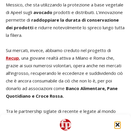
Messico, che sta utilizzando la protezione a base vegetale
di Apeel sugli
avocado
prodotti e distribuiti. L’innovazione
permette di
raddoppiare la durata di conservazione
dei prodotti
e ridurre notevolmente lo spreco lungo tutta
la filiera.
Sui mercati, invece, abbiamo creduto nel progetto di
Recup
, una giovane realtà attiva a Milano e Roma che,
grazie ai suoi numerosi volontari, opera anche nei mercati
all’ingrosso, recuperando le eccedenze e suddividendo ciò
che è ancora consumabile da ciò che non lo è, per poi
donarlo ad associazioni come
Banco Alimentare, Pane
Quotidiano e Croce Rossa.
Tra le partnership siglate di recente e legate al mondo
della lotta allo spreco, infine, c’è quella con
Too Good To
Go
. Attiva sulle piazze di Milano, Verona e Pescara, la