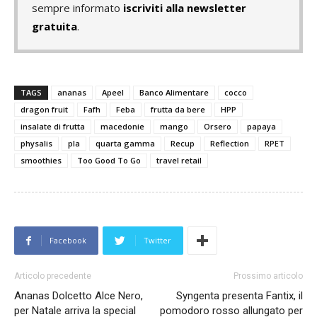
sempre informato
iscriviti alla newsletter
gratuita
.
TAGS
ananas
Apeel
Banco Alimentare
cocco
dragon fruit
Fafh
Feba
frutta da bere
HPP
insalate di frutta
macedonie
mango
Orsero
papaya
physalis
pla
quarta gamma
Recup
Reflection
RPET
smoothies
Too Good To Go
travel retail
Facebook
Twitter
Articolo precedente
Prossimo articolo
Ananas Dolcetto Alce Nero,
Syngenta presenta Fantix, il
per Natale arriva la special
pomodoro rosso allungato per