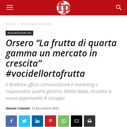
Home
#vocidellortofrutta
#vocidellortofrutta
Orsero “La frutta di quarta
gamma un mercato in
crescita”
#vocidellortofrutta
Il direttore ufficio comunicazione e marketing e
responsabile quarta gamma, Mattia Beda, racconta le
nuove opportunità di sviluppo
Daniele Colombo
12 Dicembre 2022