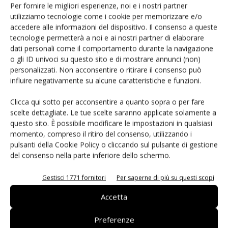
collaborazione si è fortificata nei mesi con l’obiettivo
Per fornire le migliori esperienze, noi e i nostri partner
utilizziamo tecnologie come i cookie per memorizzare e/o
studiare insieme nuove attività congiunte e allargare il
accedere alle informazioni del dispositivo. Il consenso a queste
perimetro anche agli altri paesi europei in cui il Gruppo
tecnologie permetterà a noi e ai nostri partner di elaborare
opera. Siamo stati molto felici di aver aderito al loro Patto
dati personali come il comportamento durante la navigazione
contro lo spreco alimentare e aver condiviso anche con
o gli ID univoci su questo sito e di mostrare annunci (non)
personalizzati. Non acconsentire o ritirare il consenso può
loro il nostro evento
Reflection
. L’installazione, realizzata
influire negativamente su alcune caratteristiche e funzioni.
nel maggio di quest’anno a Milano, è stato il nostro
progetto di comunicazione e sostenibilità 2022, e aveva
Clicca qui sotto per acconsentire a quanto sopra o per fare
l’obiettivo di informare e sensibilizzare le persone sul tema
scelte dettagliate. Le tue scelte saranno applicate solamente a
questo sito. È possibile modificare le impostazioni in qualsiasi
dello spreco alimentare attraverso un’esperienza
momento, compreso il ritiro del consenso, utilizzando i
immersiva e l’incontro con i volontari di Banco Alimentare,
pulsanti della Cookie Policy o cliccando sul pulsante di gestione
Pane Quotidiano e Recup
.
del consenso nella parte inferiore dello schermo.
Dal fresco in edicola a quello in autogrill: qual
Gestisci 1771 fornitori
Per saperne di più su questi scopi
è la strategia di distribuzione nei diversi
Accetta
canali?
Preferenze