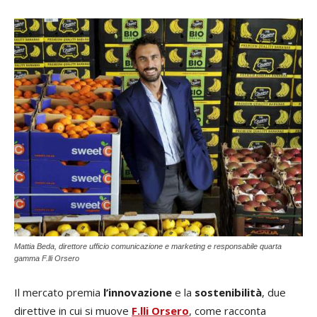
Mattia Beda, direttore ufficio comunicazione e marketing e responsabile quarta
gamma F.lli Orsero
Il mercato premia
l’innovazione
e la
sostenibilità
, due
direttive in cui si muove
F.lli Orsero
, come racconta