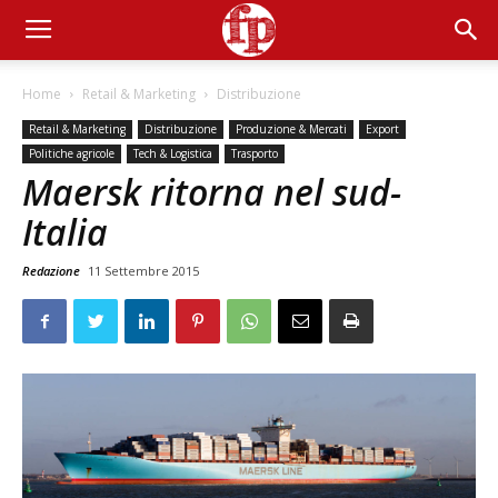
Home
Retail & Marketing
Distribuzione
Retail & Marketing
Distribuzione
Produzione & Mercati
Export
Politiche agricole
Tech & Logistica
Trasporto
Maersk ritorna nel sud-
Italia
Redazione
11 Settembre 2015