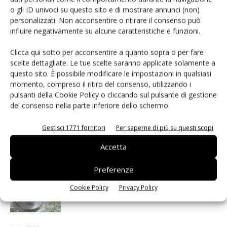
Redazione
o gli ID univoci su questo sito e di mostrare annunci (non)
personalizzati. Non acconsentire o ritirare il consenso può
influire negativamente su alcune caratteristiche e funzioni.
Clicca qui sotto per acconsentire a quanto sopra o per fare
Articoli correlati
Di più dello stesso autore
scelte dettagliate. Le tue scelte saranno applicate solamente a
questo sito. È possibile modificare le impostazioni in qualsiasi
momento, compreso il ritiro del consenso, utilizzando i
Mele, nel 2025 cresce l’export: prezzi
pulsanti della Cookie Policy o cliccando sul pulsante di gestione
stabili per Fuji, Golden e Granny Smith
del consenso nella parte inferiore dello schermo.
Gestisci 1771 fornitori
Per saperne di più su questi scopi
Cso Italy: il Vietnam apre al kiwi italiano
Accetta
Preferenze
Dazi azzerati per le prugne secche dagli
Cookie Policy
Privacy Policy
Usa: via libera dall’Europa