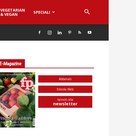
VEGETARIAN
SPECIALI
& VEGAN
E-Magazine
Abbonati
Edicola Web
Iscriviti alla
newsletter