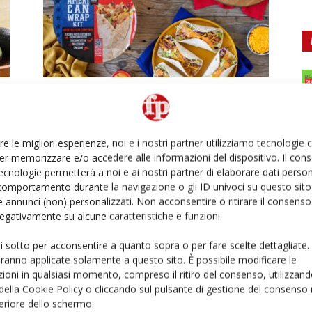
DimmidiSì porta lo street food sul
palco dei grandi concerti
dell’estate
re le migliori esperienze, noi e i nostri partner utilizziamo tecnologie
Daniele Colombo
3 Luglio 2026
er memorizzare e/o accedere alle informazioni del dispositivo. Il con
ecnologie permetterà a noi e ai nostri partner di elaborare dati person
comportamento durante la navigazione o gli ID univoci su questo sito 
 annunci (non) personalizzati. Non acconsentire o ritirare il consens
 negativamente su alcune caratteristiche e funzioni.
Ed
ui sotto per acconsentire a quanto sopra o per fare scelte dettagliate.
aranno applicate solamente a questo sito. È possibile modificare le
ioni in qualsiasi momento, compreso il ritiro del consenso, utilizzand
 della Cookie Policy o cliccando sul pulsante di gestione del consenso 
Metis apre la campagna 2026:
feriore dello schermo.