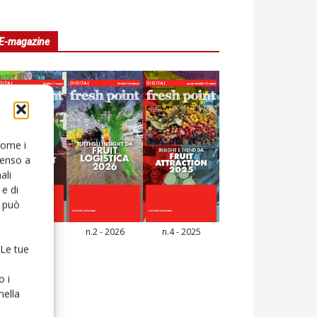
E-magazine
 come i
senso a
ali
e di
o può
n.3 - 2026
n.2 - 2026
n.4 - 2025
icola Web
 Le tue
o i
nella