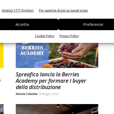
er
attese 7.000 tonnellate
Gestisci 1771 fornitori
Per saperne di più su questi scopi
Daniele Colombo
29 Maggio 2026
Accetta
Preferenze
Cookie Policy
Privacy Policy
Spreafico lancia la Berries
ù
Academy per formare i buyer
della distribuzione
Daniele Colombo
14 Maggio 2026