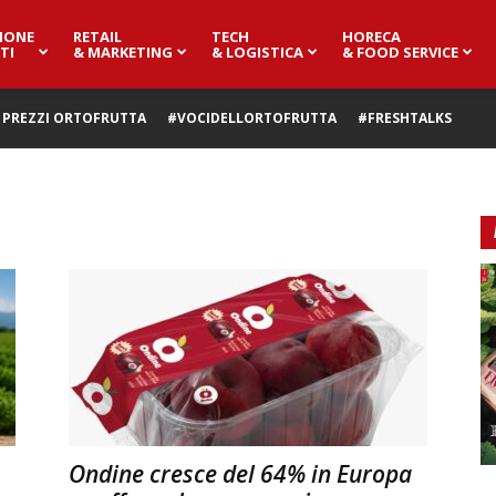
IONE
RETAIL
TECH
HORECA
TI
& MARKETING
& LOGISTICA
& FOOD SERVICE
PREZZI ORTOFRUTTA
#VOCIDELLORTOFRUTTA
#FRESHTALKS
Ondine cresce del 64% in Europa