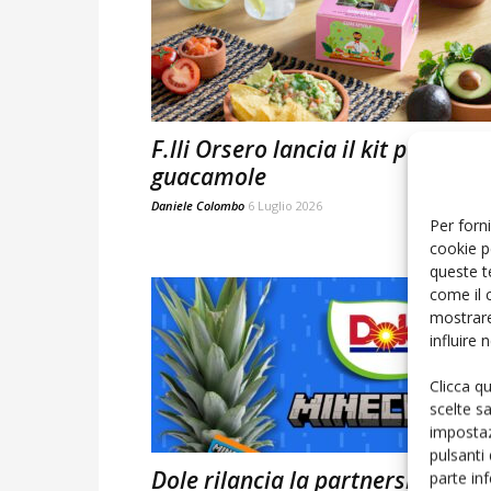
F.lli Orsero lancia il kit per il
guacamole
Daniele Colombo
6 Luglio 2026
Per forni
cookie p
queste t
come il 
mostrare
influire
Clicca q
scelte s
impostaz
pulsanti
Dole rilancia la partnership con
parte in