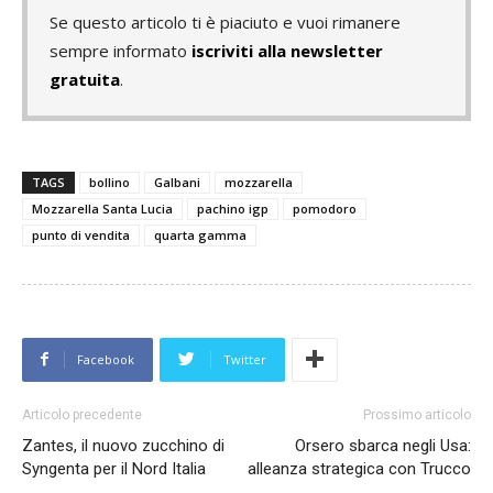
Se questo articolo ti è piaciuto e vuoi rimanere
sempre informato
iscriviti alla newsletter
gratuita
.
TAGS
bollino
Galbani
mozzarella
Mozzarella Santa Lucia
pachino igp
pomodoro
punto di vendita
quarta gamma
Facebook
Twitter
Articolo precedente
Prossimo articolo
Zantes, il nuovo zucchino di
Orsero sbarca negli Usa:
Syngenta per il Nord Italia
alleanza strategica con Trucco