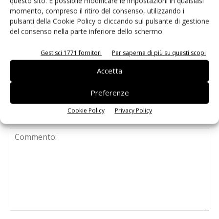
questo sito. È possibile modificare le impostazioni in qualsiasi
momento, compreso il ritiro del consenso, utilizzando i
pulsanti della Cookie Policy o cliccando sul pulsante di gestione
del consenso nella parte inferiore dello schermo.
Dem (Gros-Selex): il marchio Benfatti-
Fatti d’Amore debutta in ortofrutta
Gestisci 1771 fornitori
Per saperne di più su questi scopi
Accetta
Preferenze
Cookie Policy
Privacy Policy
LASCIA UN COMMENTO