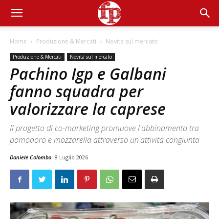
Home
Produzione & Mercati
Novità sul mercato
Produzione & Mercati
Novità sul mercato
Pachino Igp e Galbani
fanno squadra per
valorizzare la caprese
Il progetto di co-marketing promuove l'abbinamento tra
pomodoro e mozzarella attraverso un'attività congiunta
Daniele Colombo
8 Luglio 2026