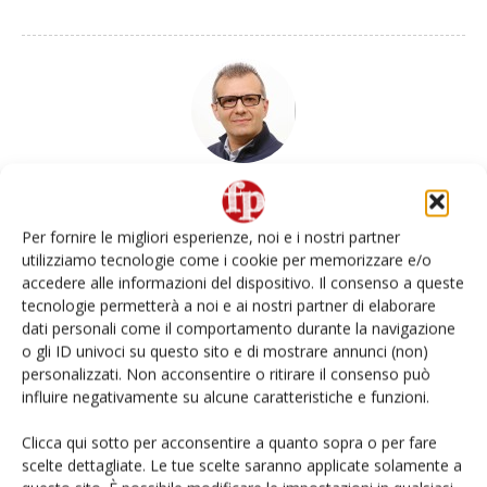
Daniele Colombo
Per fornire le migliori esperienze, noi e i nostri partner
utilizziamo tecnologie come i cookie per memorizzare e/o
accedere alle informazioni del dispositivo. Il consenso a queste
Articoli correlati
Di più dello stesso autore
tecnologie permetterà a noi e ai nostri partner di elaborare
dati personali come il comportamento durante la navigazione
o gli ID univoci su questo sito e di mostrare annunci (non)
Pircher lancia Saure Melone, il nuovo
personalizzati. Non acconsentire o ritirare il consenso può
liquore all’anguria
influire negativamente su alcune caratteristiche e funzioni.
Clicca qui sotto per acconsentire a quanto sopra o per fare
F.lli Orsero lancia il kit per il guacamole
scelte dettagliate. Le tue scelte saranno applicate solamente a