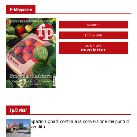
E-Magazine
Abbonati
Edicola Web
Iscriviti alla
newsletter
I più visti
Spazio Conad: continua la conversione dei punti di
vendita