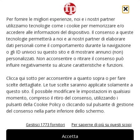
Per fornire le migliori esperienze, noi e i nostri partner
utilizziamo tecnologie come i cookie per memorizzare e/o
accedere alle informazioni del dispositivo. Il consenso a queste
tecnologie permetterà a noi e ai nostri partner di elaborare
dati personali come il comportamento durante la navigazione
o gli ID univoci su questo sito e di mostrare annunci (non)
personalizzati. Non acconsentire o ritirare il consenso può
Cuori di frutta: i brand ortofrutticoli
influire negativamente su alcune caratteristiche e funzioni.
vestono i reparti per San...
Clicca qui sotto per acconsentire a quanto sopra o per fare
Daniele Colombo
13 Febbraio 2026
scelte dettagliate. Le tue scelte saranno applicate solamente a
questo sito. È possibile modificare le impostazioni in qualsiasi
momento, compreso il ritiro del consenso, utilizzando i
pulsanti della Cookie Policy o cliccando sul pulsante di gestione
del consenso nella parte inferiore dello schermo.
Gestisci 1773 fornitori
Per saperne di più su questi scopi
Accetta