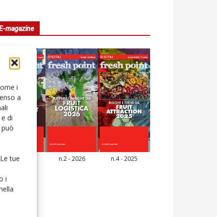
E-magazine
 come i
senso a
ali
e di
o può
 Le tue
n.3 - 2026
n.2 - 2026
n.4 - 2025
icola Web
o i
nella