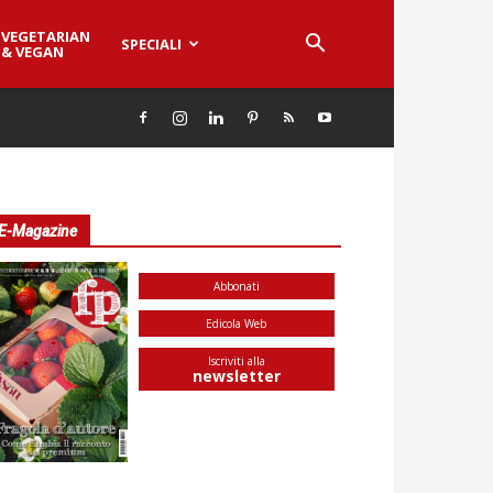
VEGETARIAN
SPECIALI
& VEGAN
E-Magazine
Abbonati
Edicola Web
Iscriviti alla
newsletter