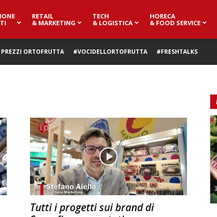
IONE
RETAIL
TECH
HORECA
TI
& MARKETING
& LOGISTICA
& FOOD SERVICE
PREZZI ORTOFRUTTA
#VOCIDELLORTOFRUTTA
#FRESHTALKS
Tutti i progetti sui brand di