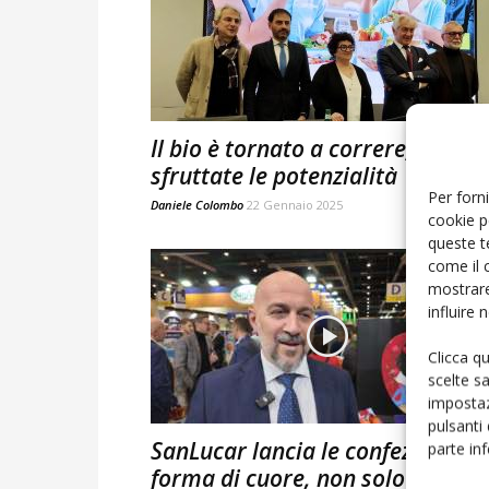
Il bio è tornato a correre, vanno
sfruttate le potenzialità
Per forni
Daniele Colombo
22 Gennaio 2025
cookie p
queste t
come il 
mostrare
influire
Clicca q
scelte s
impostaz
pulsanti
SanLucar lancia le confezioni a
parte in
forma di cuore, non solo per...