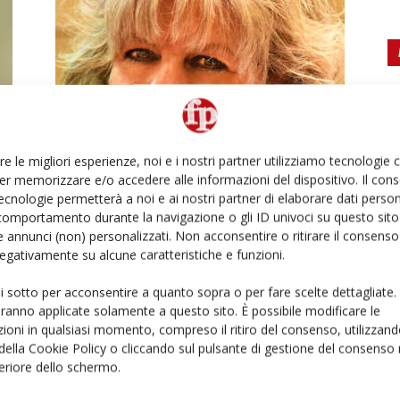
Regolamento imballaggi, più
ombre che luci
re le migliori esperienze, noi e i nostri partner utilizziamo tecnologie
Daniele Colombo
18 Marzo 2024
er memorizzare e/o accedere alle informazioni del dispositivo. Il con
ecnologie permetterà a noi e ai nostri partner di elaborare dati person
comportamento durante la navigazione o gli ID univoci su questo sito 
 annunci (non) personalizzati. Non acconsentire o ritirare il consens
 negativamente su alcune caratteristiche e funzioni.
ui sotto per acconsentire a quanto sopra o per fare scelte dettagliate.
aranno applicate solamente a questo sito. È possibile modificare le
Ed
ioni in qualsiasi momento, compreso il ritiro del consenso, utilizzand
 della Cookie Policy o cliccando sul pulsante di gestione del consenso 
Macfrut 2024 guarda sempre più
feriore dello schermo.
al Medio Oriente