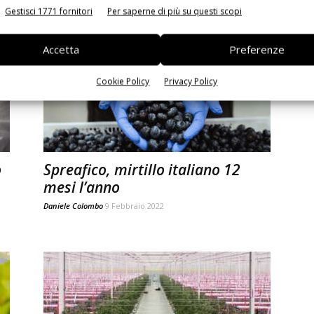
Gestisci 1771 fornitori
Per saperne di più su questi scopi
Daniele Colombo
12 Ottobre 2023
Accetta
Preferenze
Cookie Policy
Privacy Policy
o
Spreafico, mirtillo italiano 12
mesi l’anno
Daniele Colombo
9 Febbraio 2022