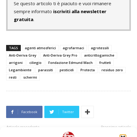
Se questo articolo ti è piaciuto e vuoi rimanere
sempre informato
iscriviti alla newsletter
gratuita
.
TAGS
agenti atmosferici
agrofarmaci
agrotessili
Anti-Deriva Grey
Anti-Deriva Grey Pro
anticrittogamiche
arrigoni
ciliegio
Fondazione Edmund Mach
frutteti
Legambiente
parassiti
pesticidi
Protecta
residuo zero
resti
schermi
Facebook
Twitter
Articolo precedente
Prossimo articolo
#vocidellortofrutta, Guidi
Cambio ai vertici per CPR