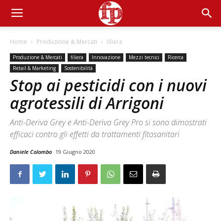
Home
Produzione & Mercati
filiera
Produzione & Mercati
filiera
Innovazione
Mezzi tecnici
Ricerca
Retail & Marketing
Sostenibilità
Stop ai pesticidi con i nuovi
agrotessili di Arrigoni
Anti-Deriva Grey e Anti-Deriva Grey Pro si sono dimostrati
efficaci contro gli effetti da trattamenti fitosanitari
Daniele Colombo
19 Giugno 2020