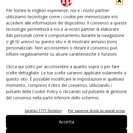
(Agribologna): “Lavoriamo per
System con fatturato in
Per fornire le migliori esperienze, noi e i nostri partner
un modello di irrigazione 4.0”
crescita e nuovi piani di
utilizziamo tecnologie come i cookie per memorizzare e/o
sviluppo
accedere alle informazioni del dispositivo. Il consenso a queste
tecnologie permetterà a noi e ai nostri partner di elaborare
dati personali come il comportamento durante la navigazione
o gli ID univoci su questo sito e di mostrare annunci (non)
personalizzati. Non acconsentire o ritirare il consenso può
influire negativamente su alcune caratteristiche e funzioni.
Clicca qui sotto per acconsentire a quanto sopra o per fare
scelte dettagliate. Le tue scelte saranno applicate solamente a
Daniele Colombo
questo sito. È possibile modificare le impostazioni in qualsiasi
momento, compreso il ritiro del consenso, utilizzando i
pulsanti della Cookie Policy o cliccando sul pulsante di gestione
del consenso nella parte inferiore dello schermo.
Articoli correlati
Di più dello stesso autore
Gestisci 1771 fornitori
Per saperne di più su questi scopi
Accetta
Apofruit, estate da record per il bio:
Canova e ViviToscano crescono a