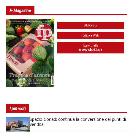
E-Magazine
Abbonati
Edicola Web
Iscriviti alla
newsletter
I più visti
Spazio Conad: continua la conversione dei punti di
vendita