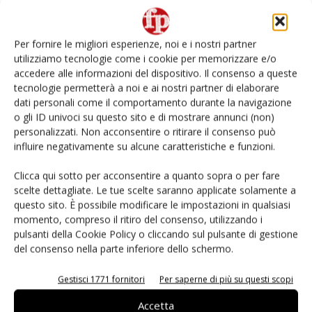
L’ortofrutta di Extra Supermercati tra localismo e
Ai #Repartofresh
Per fornire le migliori esperienze, noi e i nostri partner
utilizziamo tecnologie come i cookie per memorizzare e/o
Non è una susina: è Metis… e può rivoluzionare la
accedere alle informazioni del dispositivo. Il consenso a queste
categoria
tecnologie permetterà a noi e ai nostri partner di elaborare
dati personali come il comportamento durante la navigazione
o gli ID univoci su questo sito e di mostrare annunci (non)
Andamento prezzi ortofrutta in Italia al 27 luglio
2026
personalizzati. Non acconsentire o ritirare il consenso può
influire negativamente su alcune caratteristiche e funzioni.
Leonardo Odorizzi: “Dobbiamo creare stupore nel
Clicca qui sotto per acconsentire a quanto sopra o per fare
punto di vendita” #vocidellortofrutta
scelte dettagliate. Le tue scelte saranno applicate solamente a
questo sito. È possibile modificare le impostazioni in qualsiasi
momento, compreso il ritiro del consenso, utilizzando i
pulsanti della Cookie Policy o cliccando sul pulsante di gestione
del consenso nella parte inferiore dello schermo.
E-magazine
Gestisci 1771 fornitori
Per saperne di più su questi scopi
Accetta