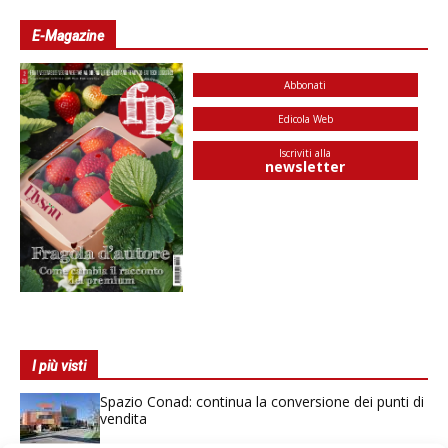
E-Magazine
Abbonati
Edicola Web
Iscriviti alla
newsletter
I più visti
Spazio Conad: continua la conversione dei punti di
vendita