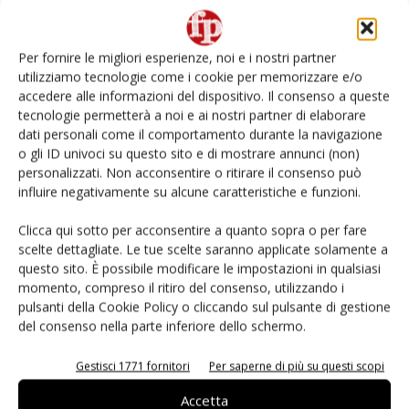
Non è una susina: è Metis… e può rivoluzionare la
categoria
Per fornire le migliori esperienze, noi e i nostri partner
utilizziamo tecnologie come i cookie per memorizzare e/o
L’ortofrutta di Extra Supermercati tra localismo e
accedere alle informazioni del dispositivo. Il consenso a queste
Ai #Repartofresh
tecnologie permetterà a noi e ai nostri partner di elaborare
dati personali come il comportamento durante la navigazione
o gli ID univoci su questo sito e di mostrare annunci (non)
Andamento prezzi ortofrutta in Italia al 27 luglio
2026
personalizzati. Non acconsentire o ritirare il consenso può
influire negativamente su alcune caratteristiche e funzioni.
Leonardo Odorizzi: “Dobbiamo creare stupore nel
Clicca qui sotto per acconsentire a quanto sopra o per fare
punto di vendita” #vocidellortofrutta
scelte dettagliate. Le tue scelte saranno applicate solamente a
questo sito. È possibile modificare le impostazioni in qualsiasi
momento, compreso il ritiro del consenso, utilizzando i
pulsanti della Cookie Policy o cliccando sul pulsante di gestione
del consenso nella parte inferiore dello schermo.
E-magazine
Gestisci 1771 fornitori
Per saperne di più su questi scopi
Accetta