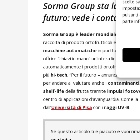
scelte s
Sorma Group sta lavorand
impostaz
pulsanti
futuro: vede i contaminant
parte in
Sorma Group
è
leader mondiale
nella forn
raccolta di prodotti ortofrutticoli e di material
macchine automatiche
in portfolio, rappre
offrire “chiavi in mano” un’intera linea di ma
automaticamente i prodotti ortofrutticoli. Ma
più
hi-tech
. “Per il futuro – annuncia Daniel
per andare a valutare anche i
contaminanti
shelf-life
della frutta tramite
impulsi fotovo
centro di applicazioni d’avanguardia. Come la
dall’
Università di Pisa
con i
raggi UV-B
.
Se questo articolo ti è piaciuto e vuoi 
gratuita
.