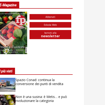
E-Magazine
Abbonati
Edicola Web
Iscriviti alla
newsletter
I più visti
Spazio Conad: continua la
conversione dei punti di vendita
Non è una susina: è Metis… e può
rivoluzionare la categoria