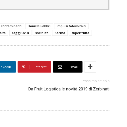
contaminanti
Daniele Fabbri
impulsi fotovoltaici
olta
raggi UV-B
shelf life
Sorma
superfrutta
inkedin
Pinterest
Email
Prossimo articolo
Da Fruit Logistica le novità 2019 di Zerbinati