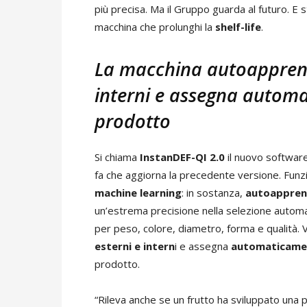
più precisa. Ma il Gruppo guarda al futuro. E 
macchina che prolunghi la
shelf-life
.
La macchina autoapprende:
interni e assegna automa
prodotto
Si chiama
InstanDEF-QI 2.0
il nuovo software
fa che aggiorna la precedente versione. Funzi
machine learning
:
in sostanza,
autoappre
un’estrema precisione nella selezione automat
per peso, colore, diametro, forma e qualità.
esterni e intern
i e assegna
automaticame
prodotto.
“Rileva anche se un frutto ha sviluppato una p