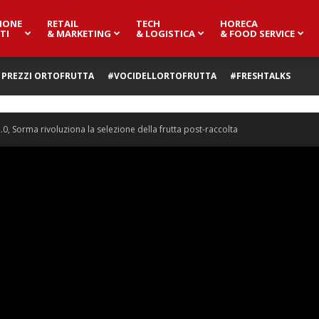
IONE
RETAIL
TECH
HORECA
TI
& MARKETING
& LOGISTICA
& FOOD SERVICE
PREZZI ORTOFRUTTA
#VOCIDELLORTOFRUTTA
#FRESHTALKS
.0, Sorma rivoluziona la selezione della frutta post-raccolta