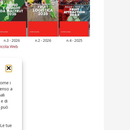
n.3 - 2026
n.2 - 2026
n.4 - 2025
icola Web
 come i
senso a
ali
e di
o può
 Le tue