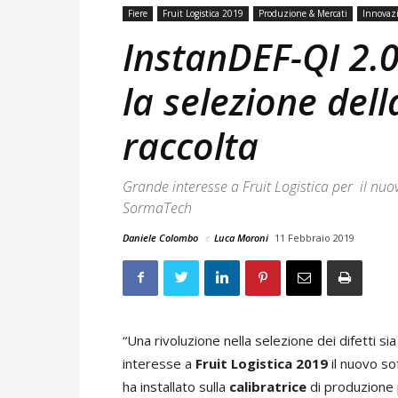
Fiere
Fruit Logistica 2019
Produzione & Mercati
Innovaz
InstanDEF-QI 2.0
la selezione dell
raccolta
Grande interesse a Fruit Logistica per il nuo
SormaTech
Daniele Colombo
e
Luca Moroni
11 Febbraio 2019
“Una rivoluzione nella selezione dei difetti sia
interesse a
Fruit Logistica 2019
il nuovo s
ha installato sulla
calibratrice
di produzione 