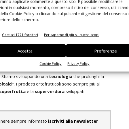
aranno applicate solamente a questo sito. È possibile modificare le
o per la calibratrice del
ioni in qualsiasi momento, compreso il ritiro del consenso, utilizzand
 della Cookie Policy o cliccando sul pulsante di gestione del consenso 
i e allunga la shelf-life
feriore dello schermo.
itura completa di macchinari automatizzati per il post-
Gestisci 1771 fornitori
Per saperne di più su questi scopi
i tecnici per il packaging. Con oltre
160 modelli di
senta l’unico complesso di aziende al mondo in grado di
Accetta
Preferenze
cchinari necessari a selezionare, pesare e confezionare
 il Gruppo sta già lavorando per una
calibratrice
ancora
Cookie Policy
Privacy Policy
e Fabbri – stiamo lavorando con una consociata francese
. Stiamo sviluppando una
tecnologia
che prolunghi la
ltaici
”. I prodotti ortofrutticoli sono sempre più al
superfrutta
e la
superverdura
sviluppati
rimanere sempre informato
iscriviti alla newsletter