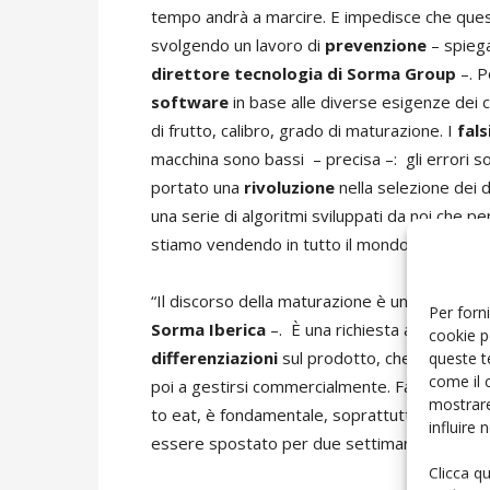
tempo andrà a marcire. E impedisce che quest
svolgendo un lavoro di
prevenzione
– spieg
direttore tecnologia di Sorma Group
–. 
software
in base alle diverse esigenze dei cli
di frutto, calibro, grado di maturazione. I
fals
macchina sono bassi – precisa –: gli errori 
portato una
rivoluzione
nella selezione dei 
una serie di algoritmi sviluppati da noi che 
stiamo vendendo in tutto il mondo e siamo mo
“Il discorso della maturazione è un punto ch
Per forni
Sorma Iberica
–. È una richiesta assoluta d
cookie p
differenziazioni
sul prodotto, che rispecchia i
queste t
come il 
poi a gestirsi commercialmente. Fare una diff
mostrare
to eat, è fondamentale, soprattutto per chi 
influire
essere spostato per due settimane di viaggio
Clicca q