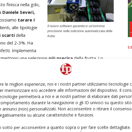
o finisca nella gdo,
a
Daniele Severi,
Possiamo
tarare
il
Il nuovo software garantisce un’estrema
enti, alle tipologie
precisione nella selezione automatizzata della
i scarti
della
frutta
sono del 2-3%. Ha
Ed
difetti. Implementa
permettono una selezione
più precisa
della frutta. Lo
lto soddisfatti”.
iave – aggiunge
Daniele Fabbri
,
d
i
rettore generale di
re le migliori esperienze, noi e i nostri partner utilizziamo tecnologie
ei supermercati. La macchina riesce a fare
tre
er memorizzare e/o accedere alle informazioni del dispositivo. Il con
n tre valori differenti. Il cliente in base a quello riesce
ecnologie permetterà a noi e ai nostri partner di elaborare dati person
comportamento durante la navigazione o gli ID univoci su questo sito 
erenziazione del frutto, da duro a quasi pronto a ready
 annunci (non) personalizzati. Non acconsentire o ritirare il consens
fa
esportazione
. Si riesce a capire quale prodotto può
 negativamente su alcune caratteristiche e funzioni.
 e quale solo localmente e mangiato in pochi giorni”.
ui sotto per acconsentire a quanto sopra o per fare scelte dettagliate.