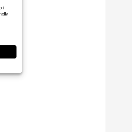
o i
nella