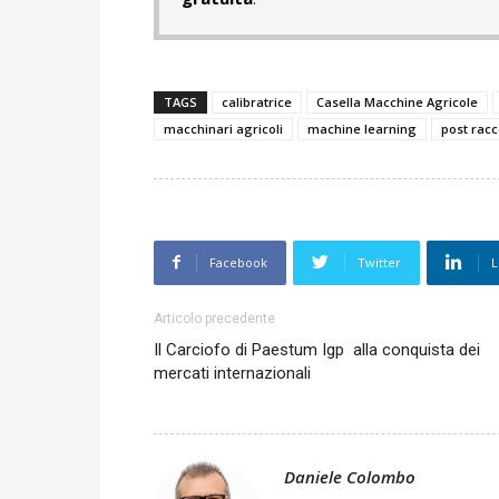
TAGS
calibratrice
Casella Macchine Agricole
macchinari agricoli
machine learning
post racc
Facebook
Twitter
L
Articolo precedente
Il Carciofo di Paestum Igp alla conquista dei
mercati internazionali
Daniele Colombo