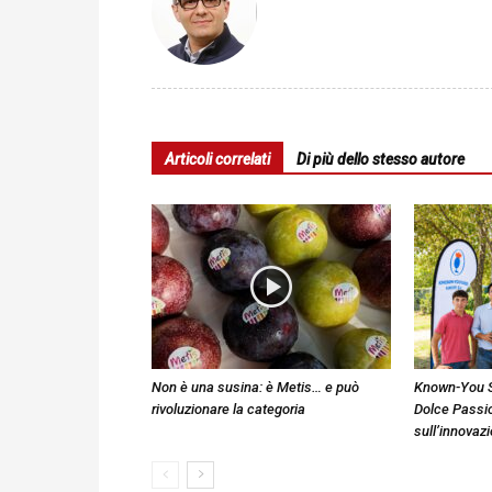
Articoli correlati
Di più dello stesso autore
Non è una susina: è Metis… e può
Known-You S
rivoluzionare la categoria
Dolce Passi
sull’innovaz