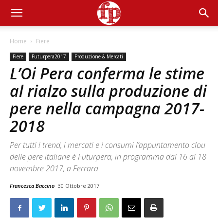
Home
Fiere
Fiere
Futurpera2017
Produzione & Mercati
L’Oi Pera conferma le stime
al rialzo sulla produzione di
pere nella campagna 2017-
2018
Per tutti i trend, i mercati e i consumi l’appuntamento clou
delle pere italiane è Futurpera, in programma dal 16 al 18
novembre 2017, a Ferrara
Francesca Baccino
30 Ottobre 2017