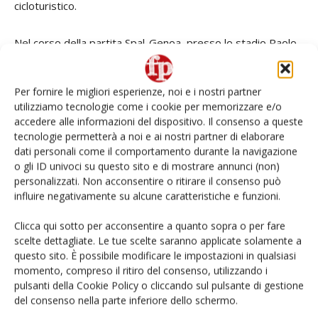
cicloturistico.
Nel corso della partita Spal-Genoa, presso lo stadio Paolo
Mazza di Ferrara, le pere italiane verranno distribuite
insieme ai succhi di frutta e informazioni sulle loro proprietà
Per fornire le migliori esperienze, noi e i nostri partner
nutrizionali, per sensibilizzare il pubblico su questo frutto,
utilizziamo tecnologie come i cookie per memorizzare e/o
perfetto anche per gli sportivi.
accedere alle informazioni del dispositivo. Il consenso a queste
tecnologie permetterà a noi e ai nostri partner di elaborare
dati personali come il comportamento durante la navigazione
o gli ID univoci su questo sito e di mostrare annunci (non)
personalizzati. Non acconsentire o ritirare il consenso può
influire negativamente su alcune caratteristiche e funzioni.
Se questo articolo ti è piaciuto e vuoi rimanere
Clicca qui sotto per acconsentire a quanto sopra o per fare
sempre informato
iscriviti alla newsletter
scelte dettagliate. Le tue scelte saranno applicate solamente a
gratuita
.
questo sito. È possibile modificare le impostazioni in qualsiasi
momento, compreso il ritiro del consenso, utilizzando i
pulsanti della Cookie Policy o cliccando sul pulsante di gestione
del consenso nella parte inferiore dello schermo.
TAGS
Abate
FuturPera
Gianni Amidei
Opera
pere