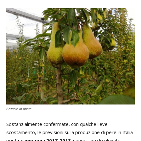
Frutteto di Abate
Sostanzialmente confermate, con qualche lieve
scostamento, le previsioni sulla produzione di pere in Italia
per
la campagna 2017-2018
: nonostante le elevate