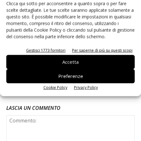
focus su bio e mele club
Clicca qui sotto per acconsentire a quanto sopra o per fare
scelte dettagliate. Le tue scelte saranno applicate solamente a
questo sito. È possibile modificare le impostazioni in qualsiasi
momento, compreso il ritiro del consenso, utilizzando i
I valori della Home of apples di Vog
pulsanti della Cookie Policy o cliccando sul pulsante di gestione
del consenso nella parte inferiore dello schermo.
Gestisci 1773 fornitori
Per saperne di più su questi scopi
Melinda e Novamont in partnership per il
Accetta
biopackaging
Preferenze
Cookie Policy
Privacy Policy
LASCIA UN COMMENTO