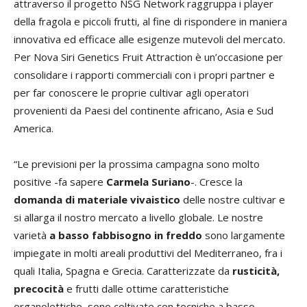
attraverso il progetto NSG Network raggruppa i player
della fragola e piccoli frutti, al fine di rispondere in maniera
innovativa ed efficace alle esigenze mutevoli del mercato.
Per Nova Siri Genetics Fruit Attraction è un’occasione per
consolidare i rapporti commerciali con i propri partner e
per far conoscere le proprie cultivar agli operatori
provenienti da Paesi del continente africano, Asia e Sud
America.
“Le previsioni per la prossima campagna sono molto
positive -fa sapere
Carmela Suriano
-. Cresce la
domanda di materiale vivaistico
delle nostre cultivar e
si allarga il nostro mercato a livello globale. Le nostre
varietà
a basso fabbisogno in freddo
sono largamente
impiegate in molti areali produttivi del Mediterraneo, fra i
quali Italia, Spagna e Grecia. Caratterizzate da
rusticità,
precocità
e frutti dalle ottime caratteristiche
organolettiche, sono coltivate con tecniche a basso