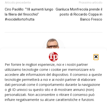
Articolo precedente
Prossimo articolo
Ciro Paolillo: “18 aumenti lungo
Gianluca Monfrecola prende il
la filiera del finocchio”
posto di Riccardo Coppa in
#vocidellortofrutta
Banco Fresco
Per fornire le migliori esperienze, noi e i nostri partner
Daniele Colombo
utilizziamo tecnologie come i cookie per memorizzare e/o
accedere alle informazioni del dispositivo. Il consenso a queste
tecnologie permetterà a noi e ai nostri partner di elaborare
dati personali come il comportamento durante la navigazione
o gli ID univoci su questo sito e di mostrare annunci (non)
Articoli correlati
Di più dello stesso autore
personalizzati. Non acconsentire o ritirare il consenso può
influire negativamente su alcune caratteristiche e funzioni.
Vip Val Venosta cambia la squadra,