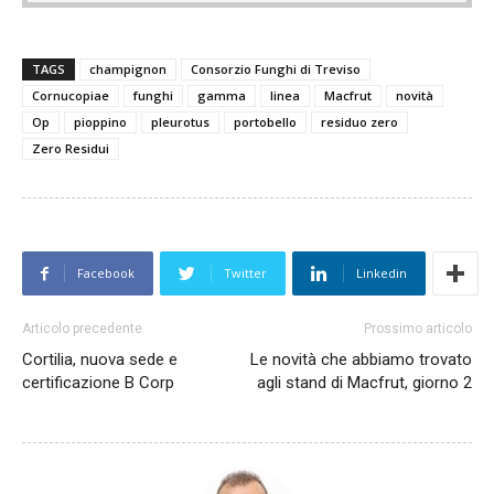
TAGS
champignon
Consorzio Funghi di Treviso
Cornucopiae
funghi
gamma
linea
Macfrut
novità
Op
pioppino
pleurotus
portobello
residuo zero
Zero Residui
Facebook
Twitter
Linkedin
Articolo precedente
Prossimo articolo
Cortilia, nuova sede e
Le novità che abbiamo trovato
certificazione B Corp
agli stand di Macfrut, giorno 2