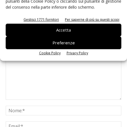
pulsanti della Cookie Policy o cliccando sul pulsante di gestione
stupore nel punto di vendita”
del consenso nella parte inferiore dello schermo.
#vocidellortofrutta
Gestisci 1771 fornitori
Per saperne di più su questi scopi
Accetta
Preferenze
LASCIA UN COMMENTO
Cookie Policy
Privacy Policy