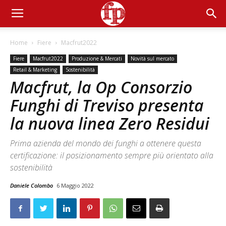
Home
Fiere
Macfrut2022
Fiere
Macfrut2022
Produzione & Mercati
Novità sul mercato
Retail & Marketing
Sostenibilità
Macfrut, la Op Consorzio
Funghi di Treviso presenta
la nuova linea Zero Residui
Prima azienda del mondo dei funghi a ottenere questa
certificazione: il posizionamento sempre più orientato alla
sostenibilità
Daniele Colombo
6 Maggio 2022