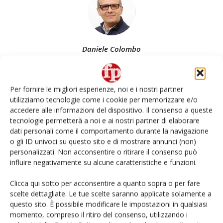
Daniele Colombo
Per fornire le migliori esperienze, noi e i nostri partner
utilizziamo tecnologie come i cookie per memorizzare e/o
Articoli correlati
Di più dello stesso autore
accedere alle informazioni del dispositivo. Il consenso a queste
tecnologie permetterà a noi e ai nostri partner di elaborare
Non è una susina: è Metis… e può
dati personali come il comportamento durante la navigazione
rivoluzionare la categoria
o gli ID univoci su questo sito e di mostrare annunci (non)
personalizzati. Non acconsentire o ritirare il consenso può
influire negativamente su alcune caratteristiche e funzioni.
Despar Express (Ergon) tra sfuso
Clicca qui sotto per acconsentire a quanto sopra o per fare
premium e ready-to-eat #Repartofresh
scelte dettagliate. Le tue scelte saranno applicate solamente a
questo sito. È possibile modificare le impostazioni in qualsiasi
momento, compreso il ritiro del consenso, utilizzando i
Leonardo Odorizzi: “Dobbiamo creare