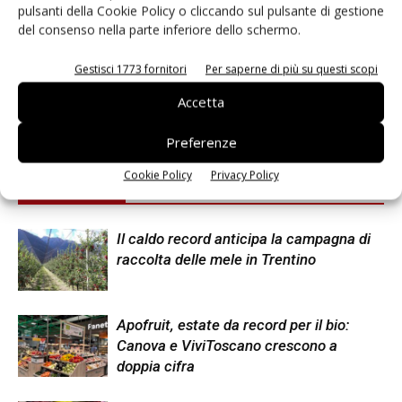
pulsanti della Cookie Policy o cliccando sul pulsante di gestione
del consenso nella parte inferiore dello schermo.
Facebook
Twitter
Gestisci 1773 fornitori
Per saperne di più su questi scopi
Articolo precedente
Prossimo articolo
Accetta
Theodor Falser, la marcia in più
Melinda accelera sulla
di frutta e verdura di montagna
sostenibilità
Preferenze
Cookie Policy
Privacy Policy
Articoli correlati
Di più dello stesso autore
Il caldo record anticipa la campagna di
raccolta delle mele in Trentino
Apofruit, estate da record per il bio:
Canova e ViviToscano crescono a
doppia cifra