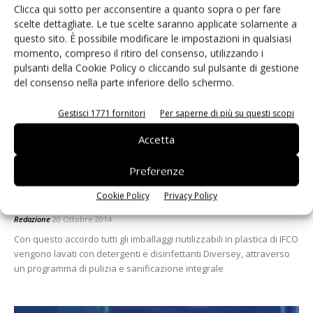
Clicca qui sotto per acconsentire a quanto sopra o per fare
scelte dettagliate. Le tue scelte saranno applicate solamente a
questo sito. È possibile modificare le impostazioni in qualsiasi
momento, compreso il ritiro del consenso, utilizzando i
pulsanti della Cookie Policy o cliccando sul pulsante di gestione
del consenso nella parte inferiore dello schermo.
Gestisci 1771 fornitori
Per saperne di più su questi scopi
Accetta
Preferenze
Cookie Policy
Privacy Policy
Partnership tra IFCO e Sealed Air
Redazione
20 Ottobre 2014
Con questo accordo tutti gli imballaggi riutilizzabili in plastica di IFCO
vengono lavati con detergenti e disinfettanti Diversey, attraverso
un programma di pulizia e sanificazione integrale