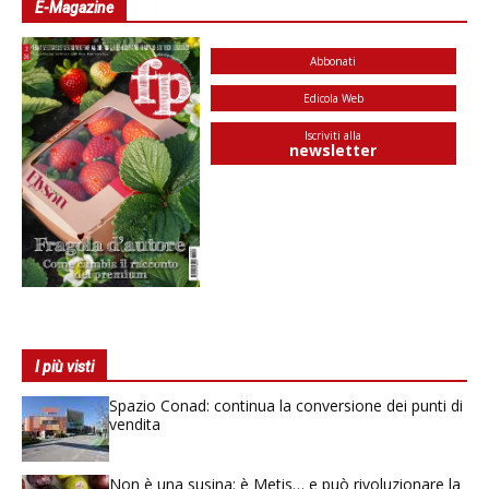
E-Magazine
Abbonati
Edicola Web
Iscriviti alla
newsletter
I più visti
Spazio Conad: continua la conversione dei punti di
vendita
Non è una susina: è Metis… e può rivoluzionare la