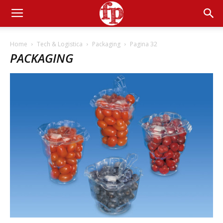
Home
Tech & Logistica
Packaging
Pagina 32
PACKAGING