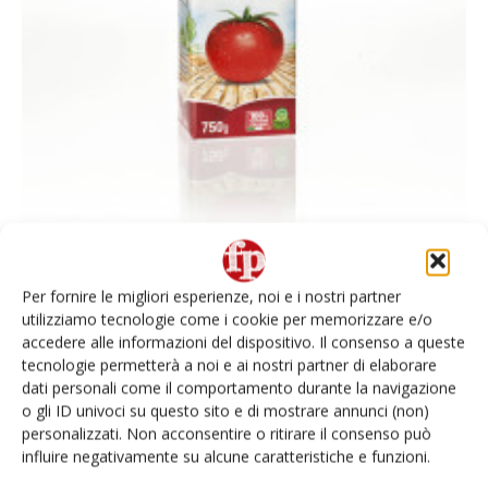
Nuovo packaging per Pomì
Per fornire le migliori esperienze, noi e i nostri partner
utilizziamo tecnologie come i cookie per memorizzare e/o
Redazione
21 Ottobre 2014
accedere alle informazioni del dispositivo. Il consenso a queste
A scaffale da novembre nel circuito delle principali insegne della
tecnologie permetterà a noi e ai nostri partner di elaborare
gdo italiana, presenta un tappo più maneggevole, il salva goccia, e
dati personali come il comportamento durante la navigazione
la confezione a base quadrata riponibile in frigorifero
o gli ID univoci su questo sito e di mostrare annunci (non)
orizzontalmente
personalizzati. Non acconsentire o ritirare il consenso può
influire negativamente su alcune caratteristiche e funzioni.