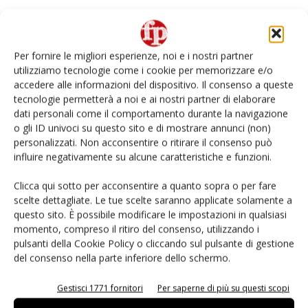
Facebook
Twitter
Per fornire le migliori esperienze, noi e i nostri partner
utilizziamo tecnologie come i cookie per memorizzare e/o
Articolo precedente
Prossimo articolo
accedere alle informazioni del dispositivo. Il consenso a queste
Aldi sperimenta il restyling del
Ifco-Walmart, accordo sui
tecnologie permetterà a noi e ai nostri partner di elaborare
format in Australia
nuovi Wood Grain rpc
dati personali come il comportamento durante la navigazione
o gli ID univoci su questo sito e di mostrare annunci (non)
personalizzati. Non acconsentire o ritirare il consenso può
influire negativamente su alcune caratteristiche e funzioni.
Clicca qui sotto per acconsentire a quanto sopra o per fare
scelte dettagliate. Le tue scelte saranno applicate solamente a
questo sito. È possibile modificare le impostazioni in qualsiasi
momento, compreso il ritiro del consenso, utilizzando i
Redazione
pulsanti della Cookie Policy o cliccando sul pulsante di gestione
del consenso nella parte inferiore dello schermo.
Gestisci 1771 fornitori
Per saperne di più su questi scopi