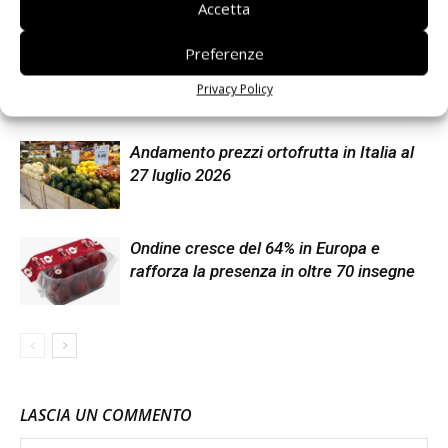
Articoli correlati
Di più dello stesso autore
Accetta
Preferenze
Known-You Seed Europa e Consorzio
Dolce Passione puntano sull’innovazione
Privacy Policy
del cocomero
Andamento prezzi ortofrutta in Italia al
27 luglio 2026
Ondine cresce del 64% in Europa e
rafforza la presenza in oltre 70 insegne
LASCIA UN COMMENTO