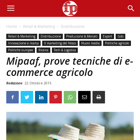
Home
Retail & Marketing
Distribuzione
Retail & Marketing
Distribuzione
Produzione & Mercati
Export
Gdo
Innovazione e ricerca
Il marketing del fresco
Nuovi media
Politiche agricole
Politiche europee
Ricerca
Tech & Logistica
Mipaaf, prove tecniche di e-
commerce agricolo
Redazione
22 Ottobre 2015