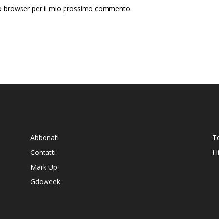
sto browser per il mio prossimo commento.
Abbonati
T
Contatti
I 
Mark Up
Gdoweek