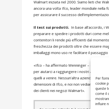
Walmart iniziata nel 2000. Siamo lieti che Wal
ancora una volta Ifco, leader mondiale nella forn
per assicurare il successo dell’implementaz
Il test sui prodotti.
In base all’accordo, i 
preparare e spedire i prodotti duri come mele,
contenitori li rende più efficienti dal mome
freschezza dei prodotti oltre che essere mag
imballaggi mono uso re facilitare il passaggio
«Ifco – ha affermato Wenninger – è uno dei pi
per aiutarci a raggiungere i nostri ambiziosi o
quelli a venire. Nessun’altra azienda che pr
Per forni
cookie p
dimensioni di Ifco, e noi non vediamo l’ora di
queste t
dei clienti nei negozi Walmart».
come il 
mostrare
influire