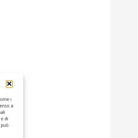
 come i
senso a
ali
e di
o può