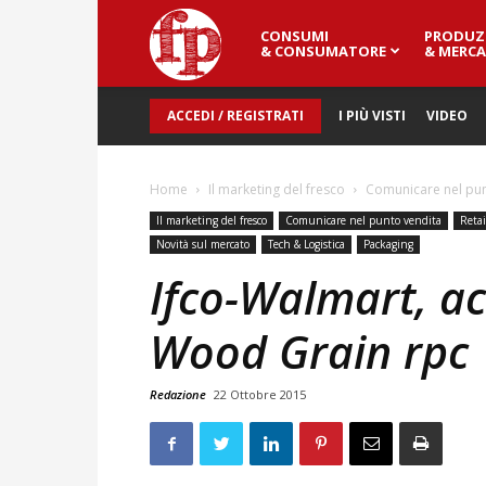
CONSUMI
PRODUZ
Fresh
& CONSUMATORE
& MERCA
ACCEDI / REGISTRATI
I PIÙ VISTI
VIDEO
Point
Home
Il marketing del fresco
Comunicare nel pun
Magazine
Il marketing del fresco
Comunicare nel punto vendita
Reta
Novità sul mercato
Tech & Logistica
Packaging
Ifco-Walmart, ac
Wood Grain rpc
Redazione
22 Ottobre 2015