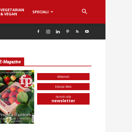
VEGETARIAN
SPECIALI
& VEGAN
E-Magazine
Abbonati
Edicola Web
Iscriviti alla
newsletter