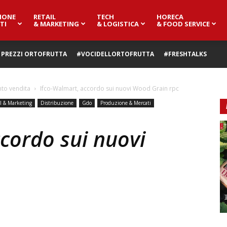
IONE
RETAIL
TECH
HORECA
TI
& MARKETING
& LOGISTICA
& FOOD SERVICE
PREZZI ORTOFRUTTA
#VOCIDELLORTOFRUTTA
#FRESHTALKS
to vendita
Ifco-Walmart, accordo sui nuovi Wood Grain rpc
il & Marketing
Distribuzione
Gdo
Produzione & Mercati
cordo sui nuovi