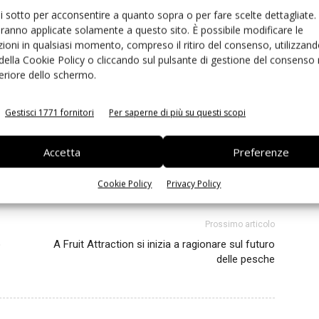
rimanere sempre informato
iscriviti alla newsletter
ui sotto per acconsentire a quanto sopra o per fare scelte dettagliate.
aranno applicate solamente a questo sito. È possibile modificare le
ioni in qualsiasi momento, compreso il ritiro del consenso, utilizzand
 della Cookie Policy o cliccando sul pulsante di gestione del consenso 
feriore dello schermo.
o
mele
patate
Walmart
Wolfgang Orgeldinger
Gestisci 1771 fornitori
Per saperne di più su questi scopi
Accetta
Preferenze
Cookie Policy
Privacy Policy
inkedin
Pinterest
Email
Prossimo articolo
o
A Fruit Attraction si inizia a ragionare sul futuro
delle pesche