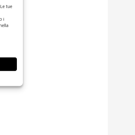
 Le tue
o i
nella