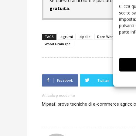
Se questo articolo ti è piaciuto e vuoi 
Clicca q
gratuita
.
scelte s
impostaz
pulsanti
parte in
TAGS
agrumi
cipolle
Dorn Wenninger
Ifc
Wood Grain rpc
Facebook
Twitter
L
Articolo precedente
Mipaaf, prove tecniche di e-commerce agricol