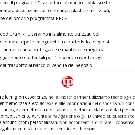
mart, il più grande Distributore al mondo, abbia scelto
itura di soluzioni con contenitori plastici riutilizzabili,
ione del proprio programma RPC».
Wood Grain RPC saranno inizialmente utilizzati per
 patate, cipolle ed agrumi. La caratteristica di questi
nto che riescono a proteggere e mantenere meglio la
giormente sostenibili per l’ambiente rispetto agli
 dal trasporto al banco di vendita del negozio.
ù importanti partner di Walmart ed è l’alleato naturale
biettivi sui prodotti freschi previsti per quest’anno e per
oduce RPC può competere con l’esperienza e le
re le migliori esperienze, noi e i nostri partner utilizziamo tecnologie
er memorizzare e/o accedere alle informazioni del dispositivo. Il con
 lavorare insieme per migliorare l’esperienza di acquisto
ecnologie permetterà a noi e ai nostri partner di elaborare dati person
comportamento durante la navigazione o gli ID univoci su questo sito 
 annunci (non) personalizzati. Non acconsentire o ritirare il consens
 negativamente su alcune caratteristiche e funzioni.