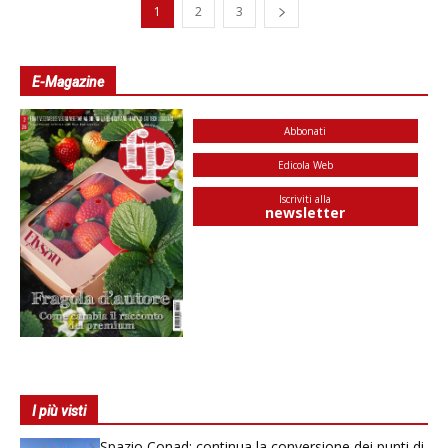
1
2
3
E-Magazine
Abbonati
Edicola Web
Iscriviti alla
newsletter
I più visti
Spazio Conad: continua la conversione dei punti di