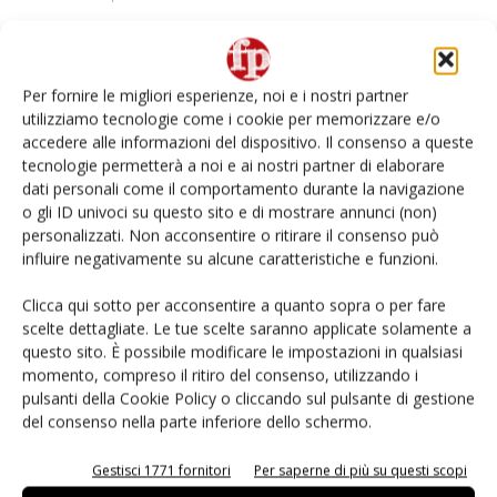
Per fornire le migliori esperienze, noi e i nostri partner
utilizziamo tecnologie come i cookie per memorizzare e/o
accedere alle informazioni del dispositivo. Il consenso a queste
tecnologie permetterà a noi e ai nostri partner di elaborare
dati personali come il comportamento durante la navigazione
o gli ID univoci su questo sito e di mostrare annunci (non)
personalizzati. Non acconsentire o ritirare il consenso può
influire negativamente su alcune caratteristiche e funzioni.
La Grande Bellezza Italiana, 8 prodotti Igp
Clicca qui sotto per acconsentire a quanto sopra o per fare
anche per i mercati...
scelte dettagliate. Le tue scelte saranno applicate solamente a
Daniele Colombo
6 Febbraio 2025
questo sito. È possibile modificare le impostazioni in qualsiasi
momento, compreso il ritiro del consenso, utilizzando i
pulsanti della Cookie Policy o cliccando sul pulsante di gestione
del consenso nella parte inferiore dello schermo.
Gestisci 1771 fornitori
Per saperne di più su questi scopi