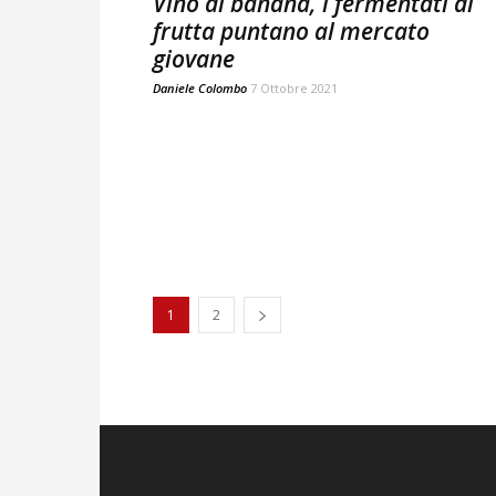
Vino di banana, i fermentati di
frutta puntano al mercato
giovane
Daniele Colombo
7 Ottobre 2021
1
2