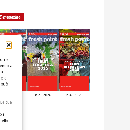
E-magazine
 come i
senso a
ali
e di
o può
n.3 - 2026
n.2 - 2026
n.4 - 2025
icola Web
 Le tue
o i
nella