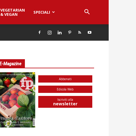
VEGETARIAN
SPECIALI
& VEGAN
E-Magazine
Abbonati
Edicola Web
Iscriviti alla
newsletter