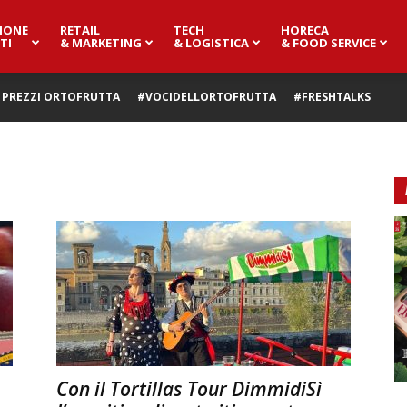
IONE
RETAIL
TECH
HORECA
TI
& MARKETING
& LOGISTICA
& FOOD SERVICE
PREZZI ORTOFRUTTA
#VOCIDELLORTOFRUTTA
#FRESHTALKS
Con il Tortillas Tour DimmidiSì