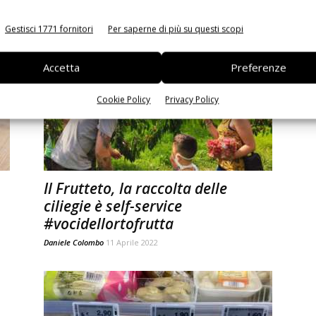
Daniele Colombo
27 Luglio 2022
Gestisci 1771 fornitori
Per saperne di più su questi scopi
Accetta
Preferenze
Cookie Policy
Privacy Policy
Il Frutteto, la raccolta delle
ciliegie è self-service
#vocidellortofrutta
Daniele Colombo
11 Aprile 2022