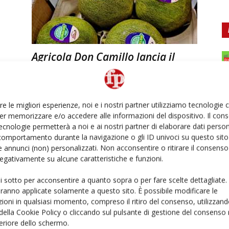
Agricola Don Camillo lancia il
melone da cocktail
#vocidellortofrutta
Daniele Colombo
27 Giugno 2023
re le migliori esperienze, noi e i nostri partner utilizziamo tecnologie
er memorizzare e/o accedere alle informazioni del dispositivo. Il con
ecnologie permetterà a noi e ai nostri partner di elaborare dati person
comportamento durante la navigazione o gli ID univoci su questo sito 
 annunci (non) personalizzati. Non acconsentire o ritirare il consens
 negativamente su alcune caratteristiche e funzioni.
Ed
ui sotto per acconsentire a quanto sopra o per fare scelte dettagliate.
aranno applicate solamente a questo sito. È possibile modificare le
ioni in qualsiasi momento, compreso il ritiro del consenso, utilizzand
Il trend dell’aperitivo italiano nel
 della Cookie Policy o cliccando sul pulsante di gestione del consenso 
mondo spinge Olive Ficacci
feriore dello schermo.