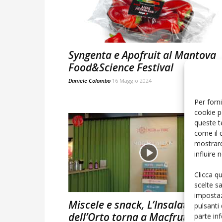
Syngenta e Apofruit al Mantova
Food&Science Festival
Daniele Colombo
16 Maggio 2024
Per forni
cookie p
queste t
come il 
mostrare
influire
Clicca q
scelte s
impostaz
Miscele e snack, L’Insalata
pulsanti
dell’Orto torna a Macfrut con
parte in