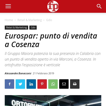
Home
Retail & Marketing
Gdo
Retail & Marketing
Gdo
Eurospar: punto di vendita
a Cosenza
Il Gruppo Maiora potenzia la sua presenza in Calabria con
un punto di vendita aperto in via Marconi, a Cosenza. In
ortofrutta l'esposizione è verticale
Alessandra Bonaccorsi
21 Febbraio 2019