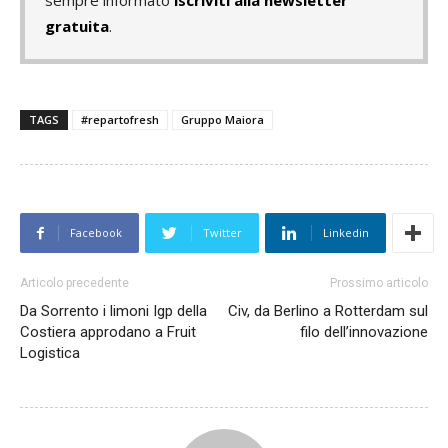
sempre informato
iscriviti alla newsletter
gratuita
.
TAGS
#repartofresh
Gruppo Maiora
Facebook
Twitter
Linkedin
Articolo precedente
Prossimo articolo
Da Sorrento i limoni Igp della
Civ, da Berlino a Rotterdam sul
Costiera approdano a Fruit
filo dell’innovazione
Logistica