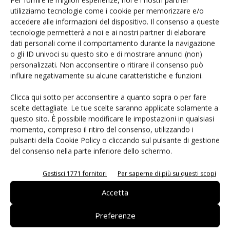
27 luglio 2026
utilizziamo tecnologie come i cookie per memorizzare e/o
accedere alle informazioni del dispositivo. Il consenso a queste
tecnologie permetterà a noi e ai nostri partner di elaborare
dati personali come il comportamento durante la navigazione
Sainsbury’s: i prodotti stagionali in
o gli ID univoci su questo sito e di mostrare annunci (non)
edizione limitata
personalizzati. Non acconsentire o ritirare il consenso può
influire negativamente su alcune caratteristiche e funzioni.
Clicca qui sotto per acconsentire a quanto sopra o per fare
scelte dettagliate. Le tue scelte saranno applicate solamente a
questo sito. È possibile modificare le impostazioni in qualsiasi
LASCIA UN COMMENTO
momento, compreso il ritiro del consenso, utilizzando i
pulsanti della Cookie Policy o cliccando sul pulsante di gestione
del consenso nella parte inferiore dello schermo.
Gestisci 1771 fornitori
Per saperne di più su questi scopi
Accetta
Preferenze