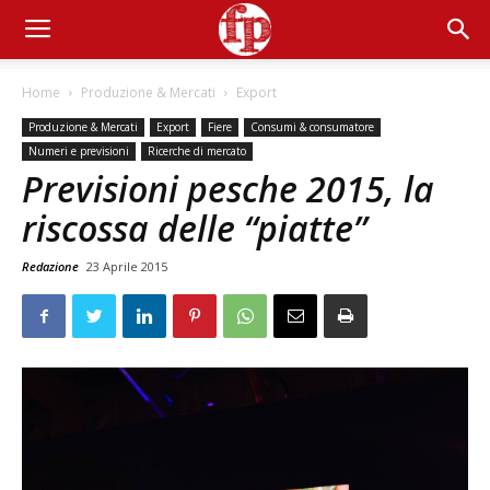
Home
Produzione & Mercati
Export
Produzione & Mercati
Export
Fiere
Consumi & consumatore
Numeri e previsioni
Ricerche di mercato
Previsioni pesche 2015, la
riscossa delle “piatte”
Redazione
23 Aprile 2015