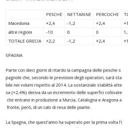
PESCHE
NETTARINE
PERCOCHE
TO
Macedonia
+2,4
-1,2
+2,4
+
altre regioni
-10
0
0
1,
TOTALE GRECIA
+2,2
-1,2
+2,4
+
SPAGNA
Parte con dieci giorni di ritardo la campagna delle pesche s
pagnole che, secondo le previsioni degli operatori, sarà sta
bile nei volumi rispetto al 2014. La sostanziale stabilità atte
sa (+2,4%) deriva da un incremento delle superfici coltivate
che entrano in produzione a Murcia, Catalogna e Aragona a
fronte, però, di un calo di resa delle piante.
La Spagna, che quest’anno ha superato per la prima volta l’I