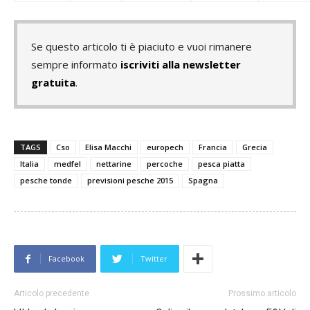
Se questo articolo ti è piaciuto e vuoi rimanere
sempre informato
iscriviti alla newsletter
gratuita
.
TAGS
Cso
Elisa Macchi
europech
Francia
Grecia
Italia
medfel
nettarine
percoche
pesca piatta
pesche tonde
previsioni pesche 2015
Spagna
Facebook
Twitter
Articolo precedente
Prossimo articolo