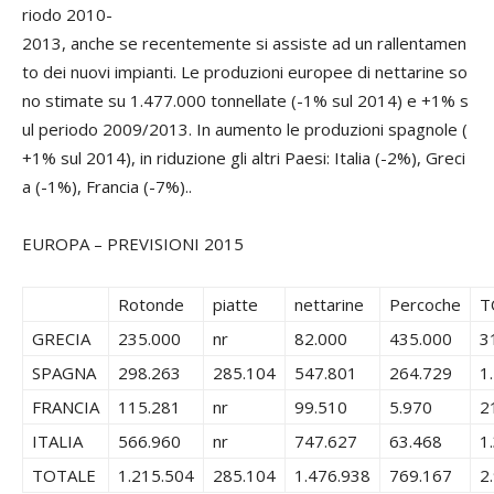
riodo 2010-
2013, anche se recentemente si assiste ad un rallentamen
to dei nuovi impianti. Le produzioni europee di nettarine so
no stimate su 1.477.000 tonnellate (-1% sul 2014) e +1% s
ul periodo 2009/2013. In aumento le produzioni spagnole (
+1% sul 2014), in riduzione gli altri Paesi: Italia (-2%), Greci
a (-1%), Francia (-7%)..
EUROPA – PREVISIONI 2015
Rotonde
piatte
nettarine
Percoche
T
GRECIA
235.000
nr
82.000
435.000
3
SPAGNA
298.263
285.104
547.801
264.729
1
FRANCIA
115.281
nr
99.510
5.970
2
ITALIA
566.960
nr
747.627
63.468
1
TOTALE
1.215.504
285.104
1.476.938
769.167
2