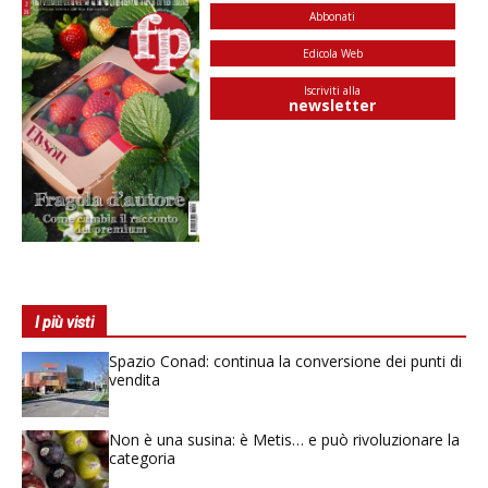
Abbonati
Edicola Web
Iscriviti alla
newsletter
I più visti
Spazio Conad: continua la conversione dei punti di
vendita
Non è una susina: è Metis… e può rivoluzionare la
categoria