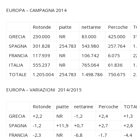
EUROPA – CAMPAGNA 2014
Rotonde
piatte
nettarine
Percoche
T
GRECIA
230.000
NR
83.000
425.000
3
SPAGNA
301.828
254.783
543.980
257.764
1
FRANCIA
117.939
NR
106.742
6.075
2
ITALIA
555.237
NR
765.064
61.836
1
TOTALE
1.205.004
254.783
1.498.786
750.675
2
EUROPA – VARIAZIONI 2014/2015
Rotonde
piatte
nettarine
Percoche
TOTA
GRECIA
+2,2
NR
-1,2
+2,4
+1,3
SPAGNA
-1,2
+11,9
+0,7
+2,7
+2,8
FRANCIA
-2,3
NR
-6,8
-1,7
-4,4