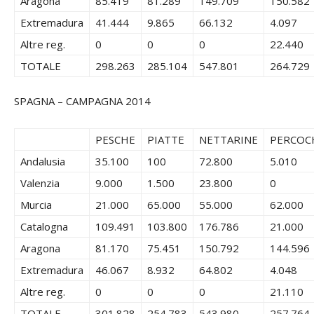
Aragona
85.419
81.289
149.709
150.582
Extremadura
41.444
9.865
66.132
4.097
Altre reg.
0
0
0
22.440
TOTALE
298.263
285.104
547.801
264.729
SPAGNA – CAMPAGNA 2014
PESCHE
PIATTE
NETTARINE
PERCOC
Andalusia
35.100
100
72.800
5.010
Valenzia
9.000
1.500
23.800
0
Murcia
21.000
65.000
55.000
62.000
Catalogna
109.491
103.800
176.786
21.000
Aragona
81.170
75.451
150.792
144.596
Extremadura
46.067
8.932
64.802
4.048
Altre reg.
0
0
0
21.110
TOTALE
301.828
254.783
543.980
257.764