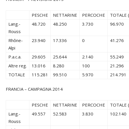
PESCHE
NETTARINE
PERCOCHE
TOTALE (
Lang.-
48.720
48.250
3.730
96.970
Rouss
Rhône-
23.940
17.336
0
41.276
Alpi
P.a.c.a.
29.605
25.644
2.140
55.249
Altre reg.
13.016
8.280
100
21.296
TOTALE
115.281
99.510
5.970
214.791
FRANCIA – CAMPAGNA 2014
PESCHE
NETTARINE
PERCOCHE
TOTALE (
Lang.-
49.557
52.583
3.830
102.140
Rouss