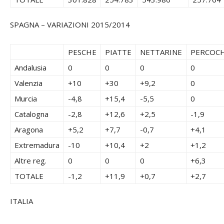
SPAGNA – VARIAZIONI 2015/2014
PESCHE
PIATTE
NETTARINE
PERCOC
Andalusia
0
0
0
0
Valenzia
+10
+30
+9,2
0
Murcia
-4,8
+15,4
-5,5
0
Catalogna
-2,8
+12,6
+2,5
-1,9
Aragona
+5,2
+7,7
-0,7
+4,1
Extremadura
-10
+10,4
+2
+1,2
Altre reg.
0
0
0
+6,3
TOTALE
-1,2
+11,9
+0,7
+2,7
ITALIA