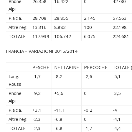
Rhône-
26.358
16.422
0
42780
Alpi
P.a.c.a.
28.708
28.855
2.145
57.563
Altre reg.
13.316
8.882
100
22.198
TOTALE
117.939
106.742
6.075
224.681
FRANCIA – VARIAZIONI 2015/2014
PESCHE
NETTARINE
PERCOCHE
TOTALE (
Lang.-
-1,7
-8,2
-2,6
-5,1
Rouss
Rhône-
-9,2
+5,6
0
-3,5
Alpi
P.a.c.a.
+3,1
-11,1
-0,2
-4
Altre reg.
-2,3
-6,8
0
-4,1
TOTALE
-2,3
-6,8
-1,7
-4,4