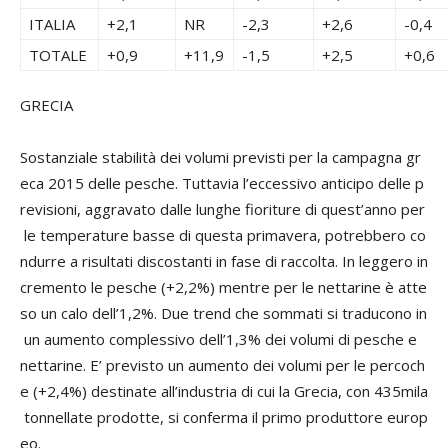
ITALIA
+2,1
NR
-2,3
+2,6
-0,4
TOTALE
+0,9
+11,9
-1,5
+2,5
+0,6
GRECIA
Sostanziale stabilità dei volumi previsti per la campagna gr
eca 2015 delle pesche. Tuttavia l’eccessivo anticipo delle p
revisioni, aggravato dalle lunghe fioriture di quest’anno per
le temperature basse di questa primavera, potrebbero co
ndurre a risultati discostanti in fase di raccolta. In leggero in
cremento le pesche (+2,2%) mentre per le nettarine è atte
so un calo dell’1,2%. Due trend che sommati si traducono in
un aumento complessivo dell’1,3% dei volumi di pesche e
nettarine. E’ previsto un aumento dei volumi per le percoch
e (+2,4%) destinate all’industria di cui la Grecia, con 435mila
tonnellate prodotte, si conferma il primo produttore europ
eo.