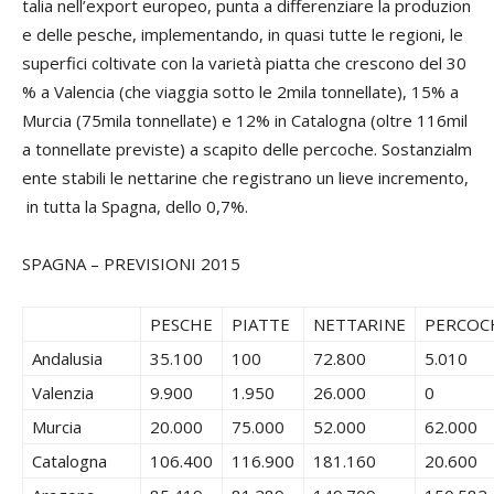
talia nell’export europeo, punta a differenziare la produzion
e delle pesche, implementando, in quasi tutte le regioni, le
superfici coltivate con la varietà piatta che crescono del 30
% a Valencia (che viaggia sotto le 2mila tonnellate), 15% a
Murcia (75mila tonnellate) e 12% in Catalogna (oltre 116mil
a tonnellate previste) a scapito delle percoche. Sostanzialm
ente stabili le nettarine che registrano un lieve incremento,
in tutta la Spagna, dello 0,7%.
SPAGNA – PREVISIONI 2015
PESCHE
PIATTE
NETTARINE
PERCOC
Andalusia
35.100
100
72.800
5.010
Valenzia
9.900
1.950
26.000
0
Murcia
20.000
75.000
52.000
62.000
Catalogna
106.400
116.900
181.160
20.600