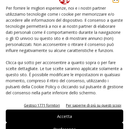
PESCHE
NETTARINE
PERCOCHE
TO
Per fornire le migliori esperienze, noi e i nostri partner
Piem./Lomb./Lig.
58.867
100.962
1.591
1
utilizziamo tecnologie come i cookie per memorizzare e/o
Ven./FVG
28.179
35.297
2.147
6
accedere alle informazioni del dispositivo. Il consenso a queste
tecnologie permetterà a noi e ai nostri partner di elaborare
E-R
87.972
245.815
12.731
3
dati personali come il comportamento durante la navigazione
Centro
40.792
38.486
2.640
7
o gli ID univoci su questo sito e di mostrare annunci (non)
personalizzati. Non acconsentire o ritirare il consenso può
Sud
351.150
327.067
44.359
6
influire negativamente su alcune caratteristiche e funzioni.
TOTALE
566.960
747.627
63.468
1
Clicca qui sotto per acconsentire a quanto sopra o per fare
scelte dettagliate. Le tue scelte saranno applicate solamente a
ITALIA – CAMPAGNA 2014
questo sito. È possibile modificare le impostazioni in qualsiasi
momento, compreso il ritiro del consenso, utilizzando i
PESCHE
NETTARINE
PERCOCHE
TO
pulsanti della Cookie Policy o cliccando sul pulsante di gestione
del consenso nella parte inferiore dello schermo.
Piem./Lomb./Lig.
65.140
111.832
1.765
1
Ven./FVG
30.521
38.330
2.343
6
Gestisci 1771 fornitori
Per saperne di più su questi scopi
E-R
92.602
267.190
13.401
3
Accetta
Centro
39.389
36.495
2.652
7