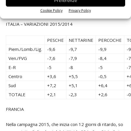
Preferenze
Sud
327.585
311.217
41.675
6
TOTALE
555.237
765.064
61.836
1
Cookie Policy
Privacy Policy
ITALIA – VARIAZIONI 2015/2014
PESCHE
NETTARINE
PERCOCHE
TO
Piem./Lomb./Lig.
-9,6
-9,7
-9,9
-9
Ven./FVG
-7,6
-7,9
-8,4
-7
E-R
-5
-8
-5
-7
Centro
+3,6
+5,5
-0,5
+
Sud
+7,2
+5,1
+6,4
+
TOTALE
+2,1
-2,3
+2,6
-0
FRANCIA
Nella campagna 2015, che inizia con 12 giorni di ritardo, so