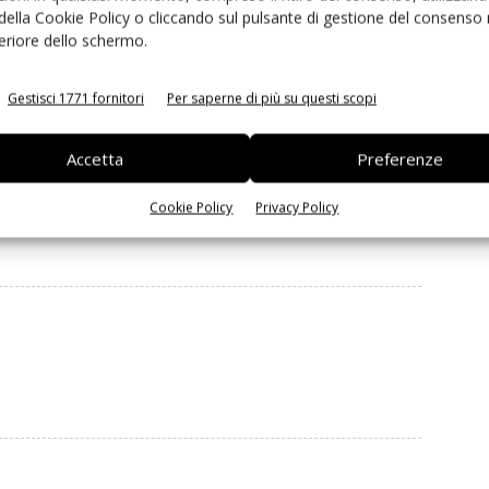
 della Cookie Policy o cliccando sul pulsante di gestione del consenso 
feriore dello schermo.
Gestisci 1771 fornitori
Per saperne di più su questi scopi
inkedin
Pinterest
Email
Accetta
Preferenze
Prossimo articolo
ca
Nucis: Monoporzioni per far decollare la frutta
Cookie Policy
Privacy Policy
secca