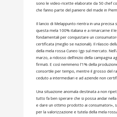
sono le video-ricette elaborate da 50 chef con
che fanno parte del paniere del made in Pie
Il lancio di Melappunto rientra in una precisa
questa mela 100% italiana e a rimarcarne il le
fondamentali per conquistare un consumatore 
certificata (meglio se nazionali). Il rilascio d
della mela rossa Cuneo Igp sul mercato. Nel
marzo, a ridosso dell’inizio della campagna ag
firmati. E così nemmeno l’1% della produzione 
consortile per tempo, mentre il grosso del rac
ceduto a intermediari e ad aziende non certif
Una situazione anomala destinata a non ripete
tutto fa ben sperare che si possa andar nella 
e dare un ottimo prodotto ai consumatori», 
per la valorizzazione e tutela della mela ros