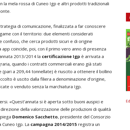
 la mela rossa di Cuneo Igp e altri prodotti tradizionali
monte.
 strategia di comunicazione, finalizzata a far conoscere
game con il territorio: due elementi considerati
confuso, che cerca prodotti sicuri e di origine
ella app coincide, poi, con il primo vero anno di presenza
l’annata 2013/2014 la
certificazione Igp
è arrivata a
raria, quando i contratti commerciali erano già stati
(pari a 209,44 tonnellate) è riuscito a ottenere il bollino
colto è uscito dalla filiera a denominazione d’origine,
icate o venduto senza la marchiatura Igp.
Ed
rsi. «Quest’annata si è aperta sotto buoni auspici e
direzione della valorizzazione delle produzioni di qualità
spiega
Domenico Sacchetto
, presidente del Consorzio
sa Cuneo Igp. La
campagna 2014/2015
registra un