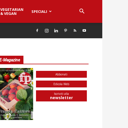
VEGETARIAN
SPECIALI
& VEGAN
E-Magazine
Abbonati
Edicola Web
Iscriviti alla
newsletter