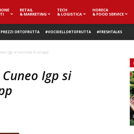
IONE
RETAIL
TECH
HORECA
TI
& MARKETING
& LOGISTICA
& FOOD SERVICE
PREZZI ORTOFRUTTA
#VOCIDELLORTOFRUTTA
#FRESHTALKS
neo Igp si racconta in un’app
 Cuneo Igp si
app