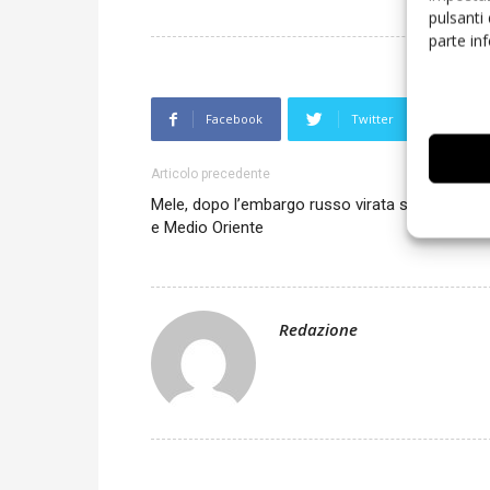
pulsanti
parte in
Facebook
Twitter
L
Articolo precedente
Mele, dopo l’embargo russo virata su Nord Afri
e Medio Oriente
Redazione