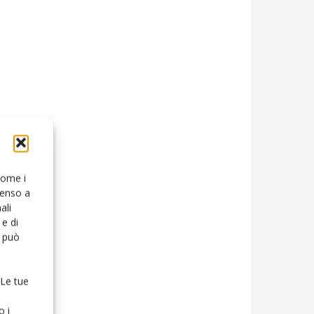
 come i
senso a
ali
e di
o può
 Le tue
o i