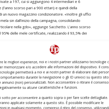
ivate a 197, cui si aggiungono 4 intermediari e 6
 (l’anno scorso pari a 900 ettari) e quindi della
di un nuovo magazzino condizionatore. «Inoltre gli uffici
ela sin dall’inizio della campagna, consolidando
articolare nella gdo», aggiunge Sacchetto. L’anno scorso
l 95% delle mele certificate, realizzando il 93,5% dei
 Gala e Red Delicious, a cui si affiancano Braeburn e
nte tutto l’anno commerciale.
re le migliori esperienze, noi e i nostri partner utilizziamo tecnologie
er memorizzare e/o accedere alle informazioni del dispositivo. Il con
ecnologie permetterà a noi e ai nostri partner di elaborare dati person
rimanere sempre informato
iscriviti alla newsletter
comportamento durante la navigazione o gli ID univoci su questo sito 
 annunci (non) personalizzati. Non acconsentire o ritirare il consens
 negativamente su alcune caratteristiche e funzioni.
ui sotto per acconsentire a quanto sopra o per fare scelte dettagliate.
aranno applicate solamente a questo sito. È possibile modificare le
a rossa Cuneo
mele Igp
Pgi apples
Regione Piemonte
ioni in qualsiasi momento, compreso il ritiro del consenso, utilizzand