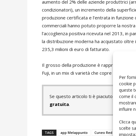
aumento del 2% delle aziende produttrici (arr
condizionatori), un incremento della superficie
produzione certificata e l’entrata in funzione 
commerciali hanno potuto proporre la nostra m
l’accoglienza positiva ricevuta nel 2013, in p
la distribuzione moderna ha acquistato oltre i
235,3 milioni di euro di fatturato.
Il grosso della produzione è rappresentato da
Fuji, in un mix di varietà che copre praticame
Per forni
cookie p
queste t
Se questo articolo ti è piaciuto e vuoi 
come il 
mostrare
gratuita
.
influire
Clicca q
scelte s
TAGS
app Melappunto
Cuneo Red Apple
mel
impostaz