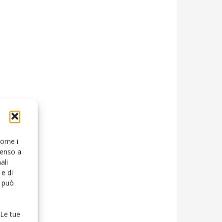
 come i
senso a
ali
e di
o può
 Le tue