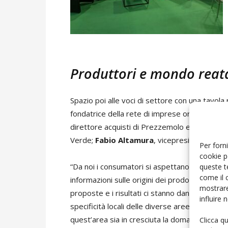
Produttori e mondo reata
Spazio poi alle voci di settore con una tavol
fondatrice della rete di imprese ortofruttico
direttore acquisti di Prezzemolo e Vitale (Cor
Verde;
Fabio Altamura
, vicepresidente dell’
Per forni
cookie p
“Da noi i consumatori si aspettano soluzion
queste t
come il 
informazioni sulle origini dei prodotti e non 
mostrare
proposte e i risultati ci stanno dando ragione
influire
specificità locali delle diverse aree, come pe
quest’area sia in cresciuta la domanda di cibo
Clicca q