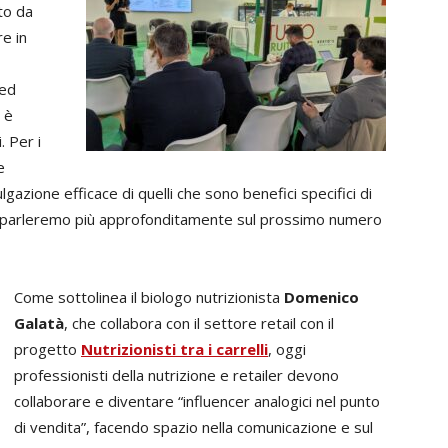
to da
e in
 ed
 è
. Per i
e
gazione efficace di quelli che sono benefici specifici di
e parleremo più approfonditamente sul prossimo numero
Come sottolinea il biologo nutrizionista
Domenico
Galatà
, che collabora con il settore retail con il
progetto
Nutrizionisti tra i carrelli
, oggi
professionisti della nutrizione e retailer devono
collaborare e diventare “influencer analogici nel punto
di vendita”, facendo spazio nella comunicazione e sul