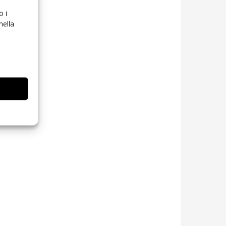
o i
nella