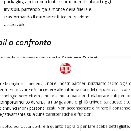
packaging a micronutrienti e componenti salutari oggi
invisibili, partendo già a monte della filiera e
trasformando il dato scientifico in fruizione
accessibile.
il a confronto
a rotonda cui hanno preso parte
Cristiana Furiani
,
le
La Grande Bellezza Italiana
;
Giuseppe Pillitteri
,
alis);
Matteo Laconi
, responsabile marketing La Linea
O.P. Altamura.
re le migliori esperienze, noi e i nostri partner utilizziamo tecnologie
er memorizzare e/o accedere alle informazioni del dispositivo. Il con
i smart, ma senza scendere a compromessi, vogliono
ecnologie permetterà a noi e ai nostri partner di elaborare dati person
comportamento durante la navigazione o gli ID univoci su questo sito 
solo: sulla base di questo abbiamo sviluppato le nostre
 annunci (non) personalizzati. Non acconsentire o ritirare il consens
”, racconta
Pillitteri
: “Tutto questo tenendo conto delle
 negativamente su alcune caratteristiche e funzioni.
r il banco assistito a Palermo, sebbene anche in
 pronto. Per noi l’importante in tutto questo è
ui sotto per acconsentire a quanto sopra o per fare scelte dettagliate.