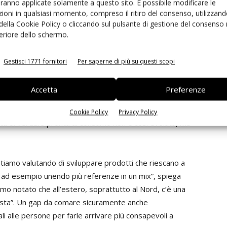
aranno applicate solamente a questo sito. È possibile modificare le
a dei consumatori ogni giorno a zero compromessi”.
ioni in qualsiasi momento, compreso il ritiro del consenso, utilizzand
 della Cookie Policy o cliccando sul pulsante di gestione del consenso 
 perché tutti sanno che fa bene, e questo è un valore
feriore dello schermo.
io, a partire dal cross category lato produttivo e di co-
ad aziende leader del rispettivo mercato, ad esempio
Gestisci 1771 fornitori
Per saperne di più su questi scopi
tre zuppe fresche”, specifica
Laconi
: “All’estero troviamo
oluti: penso ad esempio all’attenzione alla quantità di
Accetta
Preferenze
e, c’è molta affinità e la costruzione della ricetta spesso
entre va adattata su altri aspetti come la densità. Negli
Cookie Policy
Privacy Policy
fferta di verdura pronta al consumo non è così evoluta, ma
iamo valutando di sviluppare prodotti che riescano a
 ad esempio unendo più referenze in un mix”, spiega
mo notato che all’estero, soprattutto al Nord, c’è una
vista”. Un gap da comare sicuramente anche
i alle persone per farle arrivare più consapevoli a