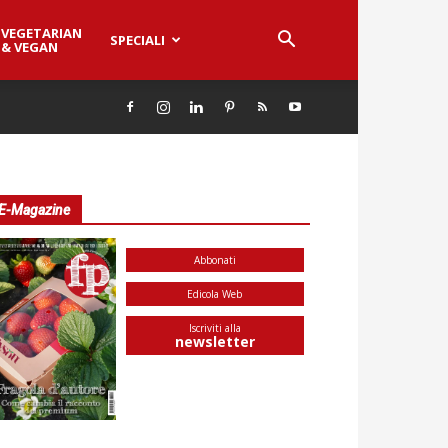
VEGETARIAN
SPECIALI
& VEGAN
E-Magazine
Abbonati
Edicola Web
Iscriviti alla
newsletter