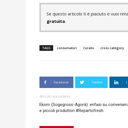
Se questo articolo ti è piaciuto e vuoi 
gratuita
.
TAGS
consumatori
Coralis
cross category
Facebook
Twitter
L
Articolo precedente
Ekom (Sogegross-Agorà): enfasi su convenien
e piccoli produttori #Repartofresh