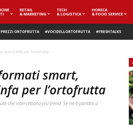
IONE
RETAIL
TECH
HORECA
TI
& MARKETING
& LOGISTICA
& FOOD SERVICE
PREZZI ORTOFRUTTA
#VOCIDELLORTOFRUTTA
#FRESHTALKS
: nuova linfa per l’ortofrutta
formati smart,
nfa per l’ortofrutta
ute che intercettano più trend. Se ne è parlato a