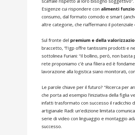
scaffale rispetto al loro bisogno soggettivo”.
Esigenze cui rispondere con
alimenti funzio
consumo, dal formato comodo e smart (anche p
altre categorie, che riaffermano il potenziale 
Sul fronte del
premium e della valorizzazio
braccetto, “l’Igp offre tantissimi prodotti e 
sottolinea Furiani: “Il bollino, però, non bast
rete proponiamo c’è una filiera ed è fondamen
lavorazione alla logistica siano monitorati, co
Le parole chiave per il futuro? “Ricerca per 
che porta ad esempio l’iniziativa della figlia
infatti trasformato con successo il radicchio di
artigianale Radì: un’edizione limitata comunica
serie di video con linguaggio e montaggio ada
successo.