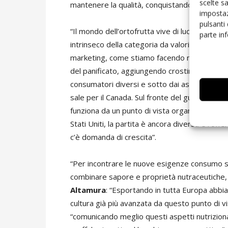
scelte s
mantenere la qualità, conquistando la fiduci
impostaz
pulsanti
“Il mondo dell’ortofrutta vive di luce propria
parte in
intrinseco della categoria da valorizzare megl
marketing, come stiamo facendo noi insieme 
del panificato, aggiungendo crostini alle nos
consumatori diversi e sotto dai aspetti più ev
sale per il Canada. Sul fronte del gusto, invec
funziona da un punto di vista organolettico, m
Stati Uniti, la partita è ancora diversa e l’o
c’è domanda di crescita”.
“Per incontrare le nuove esigenze consumo st
combinare sapore e proprietà nutraceutiche,
Altamura
: “Esportando in tutta Europa abbia
cultura già più avanzata da questo punto di 
“comunicando meglio questi aspetti nutrizional