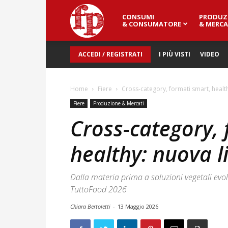
CONSUMI
PRODUZ
Fresh
& CONSUMATORE
& MERCA
ACCEDI / REGISTRATI
I PIÙ VISTI
VIDEO
Point
Home
Fiere
Cross-category, formati smart, healthy
Magazine
Fiere
Produzione & Mercati
Cross-category, 
healthy: nuova li
Dalla materia prima a soluzioni vegetali evol
TuttoFood 2026
Chiara Bertoletti
-
13 Maggio 2026