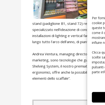
Per forni
cookie p
stand (padiglione B1, stand 72) realizzato in 
queste t
specializzato nell’ideazione di concept perso
come il 
installazioni di lighting e vertical farming: s
mostrare
lungo tutto l’arco dell’anno, di piante che si
influire
Clicca q
Andrea Ventura, managing director di Cefla Sho
scelte s
marketing, sono tecnologie che guardano al fu
impostaz
Shelving System, il nostro premiato display e
pulsanti
parte in
ergonomici, offre anche la possibilità di esse
elementi dello scaffale”.