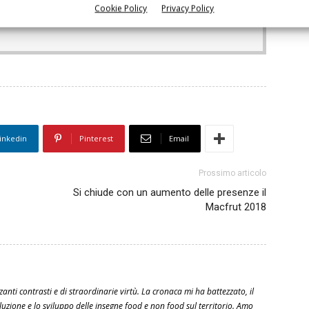
Cookie Policy
Privacy Policy
rimanere sempre informato
iscriviti alla newsletter
inkedin
Pinterest
Email
Prossimo articolo
Si chiude con un aumento delle presenze il
Macfrut 2018
azzanti contrasti e di straordinarie virtù. La cronaca mi ha battezzato, il
luzione e lo sviluppo delle insegne food e non food sul territorio. Amo