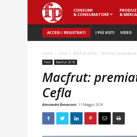
CONSUMI
PRODUZ
Fresh
& CONSUMATORE
& MERCA
ACCEDI / REGISTRATI
I PIÙ VISTI
VIDEO
Point
Home
Fiere
Macfrut 2018
Macfrut: premiata la
Magazine
Fiere
Macfrut 2018
Macfrut: premiat
Cefla
Alessandra Bonaccorsi
11 Maggio 2018