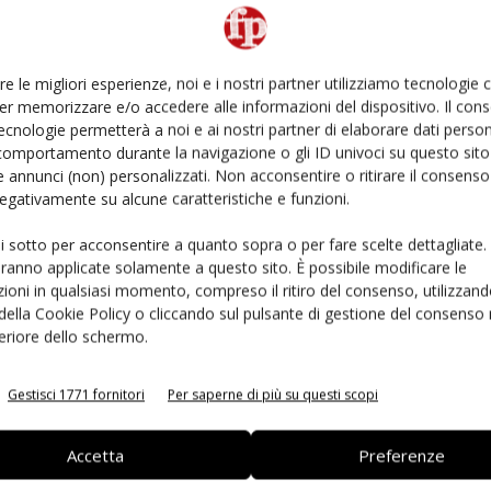
Cefla Shopfitting partecipa a Macfrut con un proprio
re le migliori esperienze, noi e i nostri partner utilizziamo tecnologie
er memorizzare e/o accedere alle informazioni del dispositivo. Il con
collaborazione con Red Retail Design, il proprio brand
ecnologie permetterà a noi e ai nostri partner di elaborare dati person
nalizzati. C-Led presenta a Macfrut anche alcune
comportamento durante la navigazione o gli ID univoci su questo sito 
erre o ambienti appositamente studiati per la coltivazione,
 annunci (non) personalizzati. Non acconsentire o ritirare il consens
 sviluppano in altezza, come ad esempio il pomodoro.
 negativamente su alcune caratteristiche e funzioni.
ui sotto per acconsentire a quanto sopra o per fare scelte dettagliate.
pfitting, spiega: “Il Growing, così come il proximity
aranno applicate solamente a questo sito. È possibile modificare le
turo e che ben si integrano nell’ossatura dello Smart
ioni in qualsiasi momento, compreso il ritiro del consenso, utilizzand
spositivo che, fra i numerosi vantaggi dimensionali ed
 della Cookie Policy o cliccando sul pulsante di gestione del consenso 
feriore dello schermo.
re facilmente elettrificabile senza dover smontare gli
Gestisci 1771 fornitori
Per saperne di più su questi scopi
Accetta
Preferenze