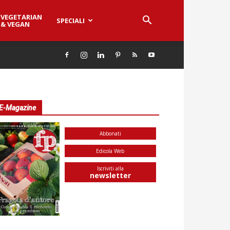
VEGETARIAN
SPECIALI
& VEGAN
E-Magazine
Abbonati
Edicola Web
Iscriviti alla
newsletter