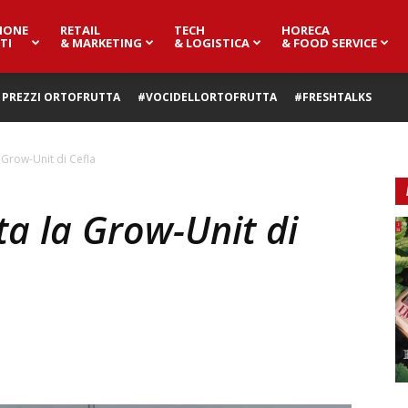
IONE
RETAIL
TECH
HORECA
TI
& MARKETING
& LOGISTICA
& FOOD SERVICE
PREZZI ORTOFRUTTA
#VOCIDELLORTOFRUTTA
#FRESHTALKS
 Grow-Unit di Cefla
a la Grow-Unit di