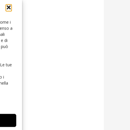
 come i
senso a
ali
e di
o può
 Le tue
o i
nella