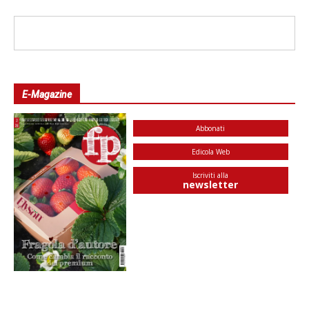
E-Magazine
Abbonati
Edicola Web
Iscriviti alla
newsletter