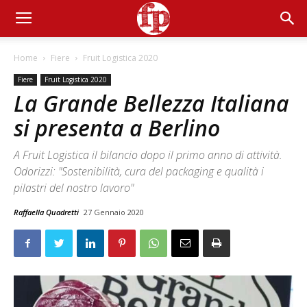
Home
Fiere
Fruit Logistica 2020
Fiere
Fruit Logistica 2020
La Grande Bellezza Italiana
si presenta a Berlino
A Fruit Logistica il bilancio dopo il primo anno di attività.
Odorizzi: "Sostenibilità, cura del packaging e qualità i
pilastri del nostro lavoro"
Raffaella Quadretti
27 Gennaio 2020