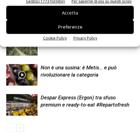
Gestisci 1773 fornitori
Per saperne di più su questi scopi
Accetta
Articoli correlati
Di più dello stesso autore
Preferenze
Il caldo record anticipa la campagna di
Cookie Policy
Privacy Policy
raccolta delle mele in Trentino
Non è una susina: è Metis… e può
rivoluzionare la categoria
Despar Express (Ergon) tra sfuso
premium e ready-to-eat #Repartofresh