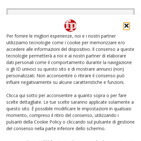
Se questo articolo ti è piaciuto e vuoi rimanere
sempre informato
iscriviti alla newsletter
Per fornire le migliori esperienze, noi e i nostri partner
gratuita
.
utilizziamo tecnologie come i cookie per memorizzare e/o
accedere alle informazioni del dispositivo. Il consenso a queste
tecnologie permetterà a noi e ai nostri partner di elaborare
dati personali come il comportamento durante la navigazione
TAGS
anteprime fruit logistica
La Grande Bellezza Italiana
o gli ID univoci su questo sito e di mostrare annunci (non)
ortofrutta
premium
personalizzati. Non acconsentire o ritirare il consenso può
influire negativamente su alcune caratteristiche e funzioni.
Clicca qui sotto per acconsentire a quanto sopra o per fare
scelte dettagliate. Le tue scelte saranno applicate solamente a
questo sito. È possibile modificare le impostazioni in qualsiasi
Facebook
Twitter
momento, compreso il ritiro del consenso, utilizzando i
pulsanti della Cookie Policy o cliccando sul pulsante di gestione
Articolo precedente
Prossimo articolo
del consenso nella parte inferiore dello schermo.
A Carnevale frutta esotica in
Le prugne della California in
limited edition per Orsero
viaggio con Donnavventura