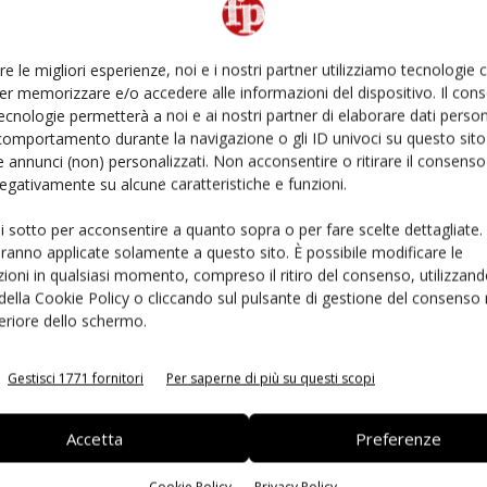
re le migliori esperienze, noi e i nostri partner utilizziamo tecnologie
 il rallentamento
er memorizzare e/o accedere alle informazioni del dispositivo. Il con
ecnologie permetterà a noi e ai nostri partner di elaborare dati person
comportamento durante la navigazione o gli ID univoci su questo sito 
ico, che mantiene una buona capacità di tenuta in un
 annunci (non) personalizzati. Non acconsentire o ritirare il consens
 gli acquisti bio restano stabili in volume e
 negativamente su alcune caratteristiche e funzioni.
mplesso del trimestre il segmento raggiunge l’11%
e italiane, quota record per il comparto.
ui sotto per acconsentire a quanto sopra o per fare scelte dettagliate.
aranno applicate solamente a questo sito. È possibile modificare le
ioni in qualsiasi momento, compreso il ritiro del consenso, utilizzand
 della Cookie Policy o cliccando sul pulsante di gestione del consenso 
feriore dello schermo.
rimanere sempre informato
iscriviti alla newsletter
Gestisci 1771 fornitori
Per saperne di più su questi scopi
Accetta
Preferenze