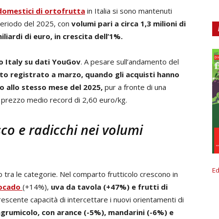
domestici di ortofrutta
in Italia si sono mantenuti
 periodo del 2025, con
volumi pari a circa 1,3 milioni di
iardi di euro, in crescita dell’1%.
o Italy su dati YouGov
. A pesare sull’andamento del
to registrato a marzo, quando gli acquisti hanno
o allo stesso mese del 2025,
pur a fronte di una
n prezzo medio record di 2,60 euro/kg.
sco e radicchi nei volumi
Ed
o tra le categorie. Nel comparto frutticolo crescono in
ocado
(+14%),
uva da tavola (+47%) e frutti di
escente capacità di intercettare i nuovi orientamenti di
 agrumicolo, con arance (-5%), mandarini (-6%) e