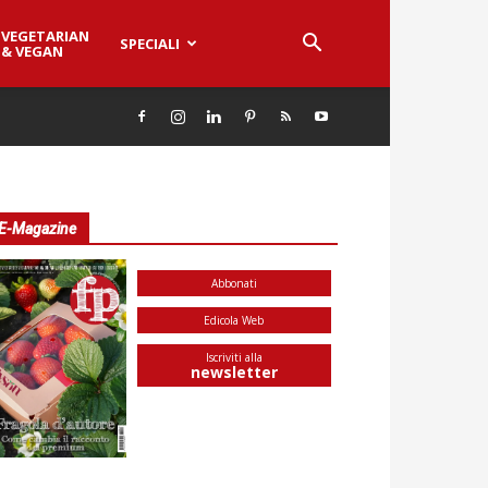
VEGETARIAN
SPECIALI
& VEGAN
E-Magazine
Abbonati
Edicola Web
Iscriviti alla
newsletter