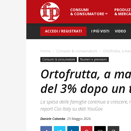
CONSUMI
PRODUZ
Fresh
& CONSUMATORE
& MERCA
ACCEDI / REGISTRATI
I PIÙ VISTI
VIDEO
Point
Home
Consumi & consumatore
Ortofrutta, a ma
Magazine
Consumi & consumatore
Numeri e previsioni
Ortofrutta, a ma
del 3% dopo un t
La spesa delle famiglie continua a crescere,
report Cso Italy su dati YouGov
Daniele Colombo
25 Maggio 2026