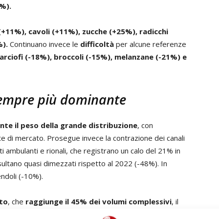
6%).
+11%), cavoli (+11%), zucche (+25%), radicchi
%).
Continuano invece le
difficoltà
per alcune referenze
arciofi (-18%), broccoli (-15%), melanzane (-21%) e
sempre più dominante
nte il peso della grande distribuzione
, con
te di mercato. Prosegue invece la contrazione dei canali
cati ambulanti e rionali, che registrano un calo del 21% in
ultano quasi dimezzati rispetto al 2022 (-48%). In
endoli (-10%).
to
, che
raggiunge il 45% dei volumi complessivi
, il
 che conferma il crescente peso di praticità e servizio