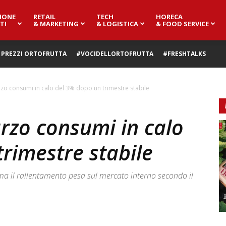
IONE
RETAIL
TECH
HORECA
TI
& MARKETING
& LOGISTICA
& FOOD SERVICE
PREZZI ORTOFRUTTA
#VOCIDELLORTOFRUTTA
#FRESHTALKS
rzo consumi in calo del 3% dopo un trimestre stabile
rzo consumi in calo
rimestre stabile
 ma il rallentamento pesa sul mercato interno secondo il