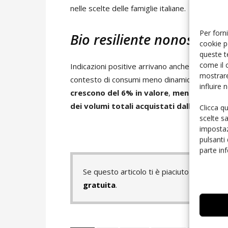
nelle scelte delle famiglie italiane.
Per forni
Bio resiliente nonostante
cookie p
queste t
come il 
Indicazioni positive arrivano anche dal biolog
mostrare
contesto di consumi meno dinamico.
A marzo
influire
crescono del 6% in valore
,
mentre nel co
dei volumi totali acquistati dalle famigli
Clicca q
scelte s
impostaz
pulsanti
parte in
Se questo articolo ti è piaciuto e vuoi 
gratuita
.