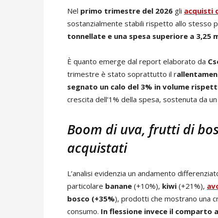
Nel
primo trimestre del 2026
gli
acquisti 
sostanzialmente stabili rispetto allo stesso
tonnellate e una spesa superiore a 3,25 mil
È quanto emerge dal report elaborato da
Cs
trimestre è stato soprattutto il r
allentamen
segnato un calo del 3% in volume rispett
crescita dell’1% della spesa, sostenuta da u
Boom di uva, frutti di bo
acquistati
L’analisi evidenzia un andamento differenziat
particolare
banane
(+10%),
kiwi
(+21%),
av
bosco (+35%
), prodotti che mostrano una cr
consumo.
In flessione invece il comparto