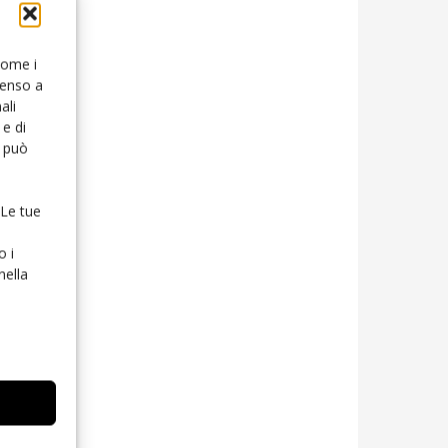
 come i
senso a
ali
e di
o può
 Le tue
o i
nella