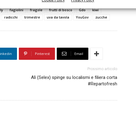
Cookie Policy
Privacy Policy
banane
Bio
biologico
broccoli
canali
carciofi
ly
fagiolini
fragole
frutti di bosco
Gdo
kiwi
radicchi
trimestre
uva da tavola
YouGov
zucche
inkedin
Pinterest
Email
Prossimo articolo
Alì (Selex) spinge su localismi e filiera corta
#Repartofresh