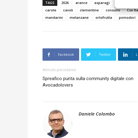
TAGS
2026
arance
asparagi
avocado
carote
cavoli
clementine
consumi
Cso Ita
mandarini
melanzane
ortofrutta
pomodori
Facebook
Twitter
L
Articolo precedente
Spreafico punta sulla community digitale con
Avocadolovers
Daniele Colombo