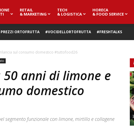
IONE
RETAIL
TECH
HORECA
TI
& MARKETING
& LOGISTICA
& FOOD SERVICE
PREZZI ORTOFRUTTA
#VOCIDELLORTOFRUTTA
#FRESHTALKS
e rilancia sul consumo domestico #tuttofood26
ato
 50 anni di limone e
nsumo domestico
l segmento funzionale con limone, mirtillo e collagene