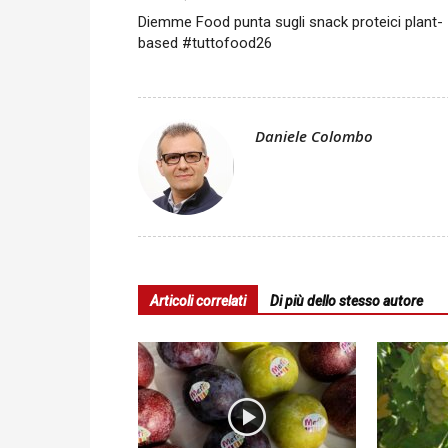
Diemme Food punta sugli snack proteici plant-
based #tuttofood26
Daniele Colombo
Articoli correlati
Di più dello stesso autore