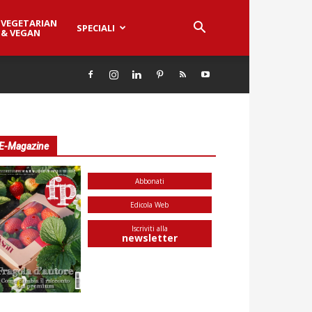
VEGETARIAN
SPECIALI
& VEGAN
E-Magazine
Abbonati
Edicola Web
Iscriviti alla
newsletter