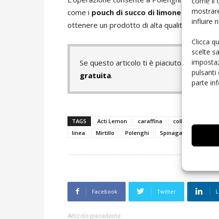
come il 
mostrare
come i
pouch di succo di limone e lime
che,
influire
ottenere un prodotto di alta qualità mantenend
Clicca q
scelte s
impostaz
Se questo articolo ti è piaciuto e vuoi 
pulsanti
gratuita
.
parte in
TAGS
Acti Lemon
caraffina
collagene
fil
linea
Mirtillo
Polenghi
Spinagallo
Facebook
Twitter
L
Articolo precedente