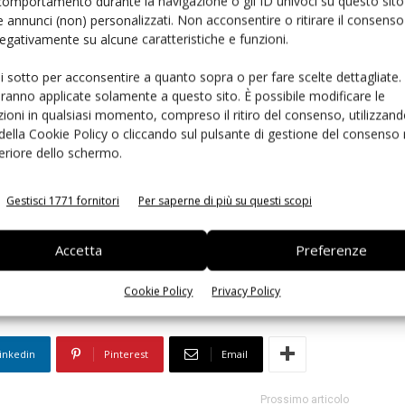
comportamento durante la navigazione o gli ID univoci su questo sito 
 annunci (non) personalizzati. Non acconsentire o ritirare il consens
 con la semplice aggiunta di acqua, permettono di
 negativamente su alcune caratteristiche e funzioni.
o tutte le caratteristiche del frutto fresco.
ui sotto per acconsentire a quanto sopra o per fare scelte dettagliate.
aranno applicate solamente a questo sito. È possibile modificare le
ioni in qualsiasi momento, compreso il ritiro del consenso, utilizzand
rimanere sempre informato
iscriviti alla newsletter
 della Cookie Policy o cliccando sul pulsante di gestione del consenso 
feriore dello schermo.
Gestisci 1771 fornitori
Per saperne di più su questi scopi
iera
formato
funzionale
gamma
Lime
Limone
Accetta
Preferenze
Cookie Policy
Privacy Policy
inkedin
Pinterest
Email
Prossimo articolo