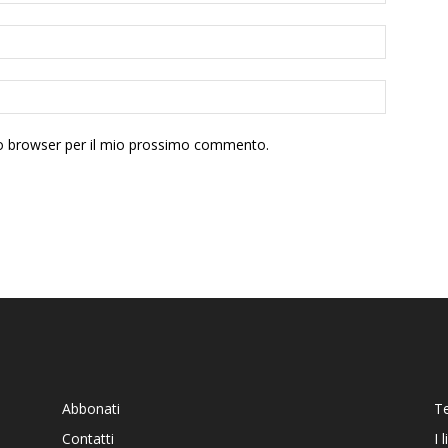
sto browser per il mio prossimo commento.
Abbonati
T
Contatti
I 