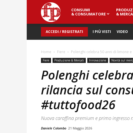
CONSUMI
PRODUZ
Fresh
& CONSUMATORE
& MERCA
ACCEDI / REGISTRATI
I PIÙ VISTI
VIDEO
Point
Home
Fiere
Polenghi celebra 50 anni di limone 
Magazine
Fiere
Produzione & Mercati
Innovazione
Novità sul merc
Polenghi celebra
rilancia sul co
#tuttofood26
Nuova caraffina premium e primo ingresso ne
Daniele Colombo
21 Maggio 2026