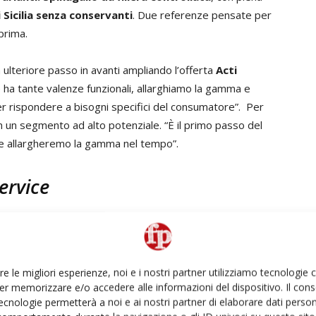
 Sicilia senza conservanti
. Due referenze pensate per
 prima.
ulteriore passo in avanti ampliando l’offerta
Acti
mone ha tante valenze funzionali, allarghiamo la gamma e
er rispondere a bisogni specifici del consumatore”. Per
 in un segmento ad alto potenziale. “È il primo passo del
e allargheremo la gamma nel tempo”.
ervice
 vista il
canale industriale
, che resta strategico per il
consumatore per intercettarne i bisogni, però non ci
one si inserisce l’acquisizione, avvenuta nel 2025, di un
re le migliori esperienze, noi e i nostri partner utilizziamo tecnologie
ioni per food service e industria alimentare.
er memorizzare e/o accedere alle informazioni del dispositivo. Il con
ecnologie permetterà a noi e ai nostri partner di elaborare dati person
’offerta di concentrati senza conservanti pronti all’uso,