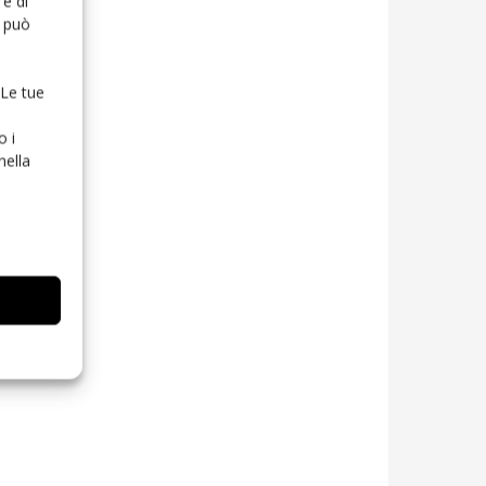
e di
o può
 Le tue
o i
nella