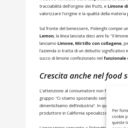
tracciabilità dell’origine dei frutti, e
Limone di
valorizzare l’origine e la qualità della materia
Sul fronte del benessere, Polenghi compie un 
Lemon
, la linea lanciata dieci anni fa: “Il li
lanciamo
Limone, Mirtillo con collagene
, p
l’azienda si tratta di un debutto significativo
succo di limone confezionato nel
funzionale
Crescita anche nel food s
L’attenzione al consumatore non fa perdere di
gruppo: “Ci stiamo spostando sempre più sul 
dimentichiamo dell’industria”. In questa direzi
Per forni
produttore in California specializzato in soluz
cookie p
queste t
L’operazione consente a Polenghi di ampliare l