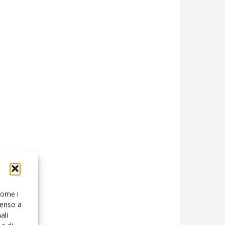
 come i
senso a
ali