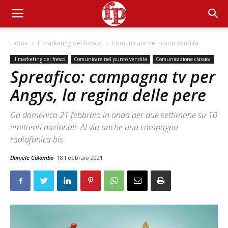
Home
Il marketing del fresco
Comunicare nel punto vendita
Il marketing del fresco
Comunicare nel punto vendita
Comunicazione classica
Spreafico: campagna tv per
Angys, la regina delle pere
Da domenica 21 febbraio in onda per due settimane su 10
emittenti nazionali. Al via anche una campagna
radiofonica bis
Daniele Colombo
18 Febbraio 2021