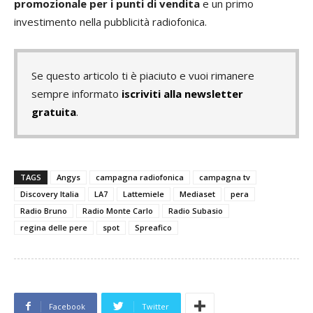
promozionale per i punti di vendita
e un primo
investimento nella pubblicità radiofonica.
Se questo articolo ti è piaciuto e vuoi rimanere
sempre informato
iscriviti alla newsletter
gratuita
.
TAGS
Angys
campagna radiofonica
campagna tv
Discovery Italia
LA7
Lattemiele
Mediaset
pera
Radio Bruno
Radio Monte Carlo
Radio Subasio
regina delle pere
spot
Spreafico
Facebook
Twitter