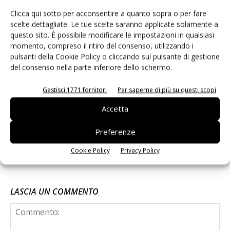
Non è una susina: è Metis… e può
Clicca qui sotto per acconsentire a quanto sopra o per fare
rivoluzionare la categoria
scelte dettagliate. Le tue scelte saranno applicate solamente a
questo sito. È possibile modificare le impostazioni in qualsiasi
momento, compreso il ritiro del consenso, utilizzando i
Despar Express (Ergon) tra sfuso
pulsanti della Cookie Policy o cliccando sul pulsante di gestione
del consenso nella parte inferiore dello schermo.
premium e ready-to-eat #Repartofresh
Gestisci 1771 fornitori
Per saperne di più su questi scopi
Leonardo Odorizzi: “Dobbiamo creare
Accetta
stupore nel punto di vendita”
#vocidellortofrutta
Preferenze
Cookie Policy
Privacy Policy
LASCIA UN COMMENTO