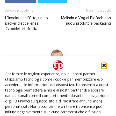
Articolo precedente
Prossimo articolo
L’Insalata dell’Orto, un co-
Melinda e Vog al Biofach con
packer d’eccellenza
nuovi prodotti e packaging
#vocidellortofrutta
Per fornire le migliori esperienze, noi e i nostri partner
utilizziamo tecnologie come i cookie per memorizzare e/o
Daniele Colombo
accedere alle informazioni del dispositivo. Il consenso a queste
tecnologie permetterà a noi e ai nostri partner di elaborare
dati personali come il comportamento durante la navigazione
o gli ID univoci su questo sito e di mostrare annunci (non)
personalizzati. Non acconsentire o ritirare il consenso può
Articoli correlati
Di più dello stesso autore
influire negativamente su alcune caratteristiche e funzioni.