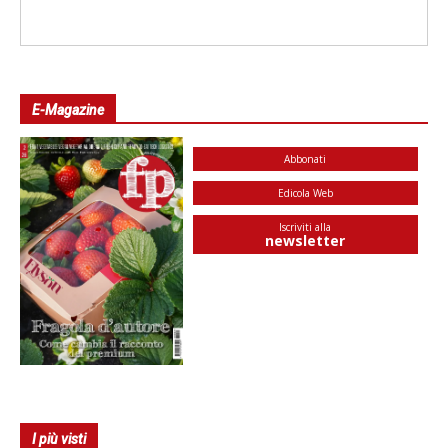
E-Magazine
Abbonati
Edicola Web
Iscriviti alla
newsletter
I più visti