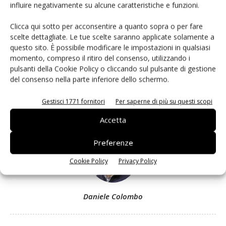
influire negativamente su alcune caratteristiche e funzioni.
Clicca qui sotto per acconsentire a quanto sopra o per fare
Facebook
Twitter
scelte dettagliate. Le tue scelte saranno applicate solamente a
questo sito. È possibile modificare le impostazioni in qualsiasi
momento, compreso il ritiro del consenso, utilizzando i
Articolo precedente
Prossimo articolo
pulsanti della Cookie Policy o cliccando sul pulsante di gestione
La marca in ortofrutta un
Sainsbury’s, entro il 2025 solo
del consenso nella parte inferiore dello schermo.
valore che orienta il
packaging compostabile o
consumatore
riciclabile
Gestisci 1771 fornitori
Per saperne di più su questi scopi
Accetta
Preferenze
Cookie Policy
Privacy Policy
Daniele Colombo