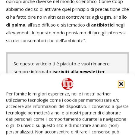
opinioni anche diverse nel mondo scientifico. Come Coop
abbiamo deciso di attivare quel principio di precauzione che
ci ha fatto dire no in altri casi controversi: agli
Ogm
, all’
olio
di palma
, all’uso diffuso o sistematico di
antibiotici
negli
allevamenti. In questo modo pensiamo di fare gli interessi
sia dei consumatori che dell’ambiente”.
Se questo articolo ti è piaciuto e vuoi rimanere
sempre informato
iscriviti alla newsletter
gratuita
.
Per fornire le migliori esperienze, noi e i nostri partner
utilizziamo tecnologie come i cookie per memorizzare e/o
accedere alle informazioni del dispositivo. Il consenso a queste
TAGS
agricoltura di precisione
antibiotici
ciliegie
tecnologie permetterà a noi e ai nostri partner di elaborare
clementine
Coop
Coop Italia
glifosato
Marco Pedroni
dati personali come il comportamento durante la navigazione
meloni
olio di palma
ortofrutta
pesticidi
uva
o gli ID univoci su questo sito e di mostrare annunci (non)
personalizzati. Non acconsentire o ritirare il consenso può