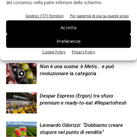
del consenso nella parte inferiore dello schermo.
tecnologia, approdato al mondo del food e del retail per caso e affascinato
dai colori e dalle persone che ci gravitano attorno
Gestisci 1771 fornitori
Per saperne di più su questi scopi
Accetta
Preferenze
Articoli correlati
Di più dello stesso autore
Cookie Policy
Privacy Policy
Non è una susina: è Metis… e può
rivoluzionare la categoria
Despar Express (Ergon) tra sfuso
premium e ready-to-eat #Repartofresh
Leonardo Odorizzi: “Dobbiamo creare
stupore nel punto di vendita”