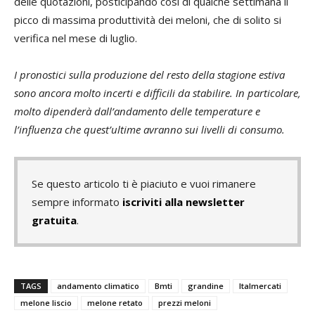
delle quotazioni, posticipando così di qualche settimana il
picco di massima produttività dei meloni, che di solito si
verifica nel mese di luglio.
I pronostici sulla produzione del resto della stagione estiva
sono ancora molto incerti e difficili da stabilire. In particolare,
molto dipenderà dall’andamento delle temperature e
l’influenza che quest’ultime avranno sui livelli di consumo.
Se questo articolo ti è piaciuto e vuoi rimanere
sempre informato
iscriviti alla newsletter
gratuita
.
TAGS
andamento climatico
Bmti
grandine
Italmercati
melone liscio
melone retato
prezzi meloni