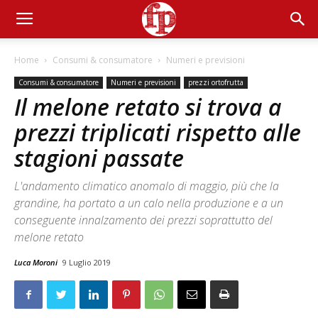
Home
Consumi & consumatore
Numeri e previsioni
Consumi & consumatore
Numeri e previsioni
prezzi ortofrutta
Il melone retato si trova a
prezzi triplicati rispetto alle
stagioni passate
L'andamento climatico anomalo di maggio, più che la
grandine, ha portato a un calo nella produzione e a un
conseguente innalzamento dei prezzi soprattutto del
melone retato
Luca Moroni
9 Luglio 2019