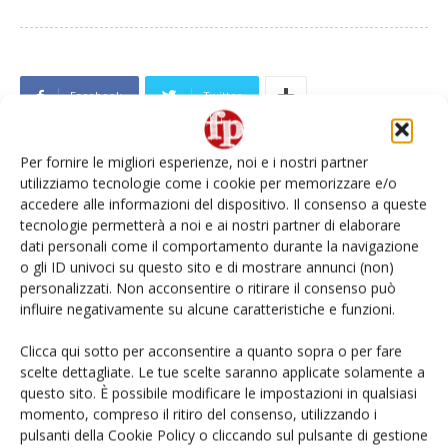
Facebook
Twitter
Articolo precedente
Prossimo articolo
Per fornire le migliori esperienze, noi e i nostri partner
International Asparagus Days,
Pesche e Nettarine di
utilizziamo tecnologie come i cookie per memorizzare e/o
arrivano le prime adesioni
Romagna, certificarsi Igp per il
accedere alle informazioni del dispositivo. Il consenso a queste
rilancio
tecnologie permetterà a noi e ai nostri partner di elaborare
dati personali come il comportamento durante la navigazione
o gli ID univoci su questo sito e di mostrare annunci (non)
personalizzati. Non acconsentire o ritirare il consenso può
influire negativamente su alcune caratteristiche e funzioni.
Clicca qui sotto per acconsentire a quanto sopra o per fare
scelte dettagliate. Le tue scelte saranno applicate solamente a
questo sito. È possibile modificare le impostazioni in qualsiasi
momento, compreso il ritiro del consenso, utilizzando i
Luca Moroni
pulsanti della Cookie Policy o cliccando sul pulsante di gestione
Giornalista, videomaker, curioso per natura, una vita a scrivere e parlar di