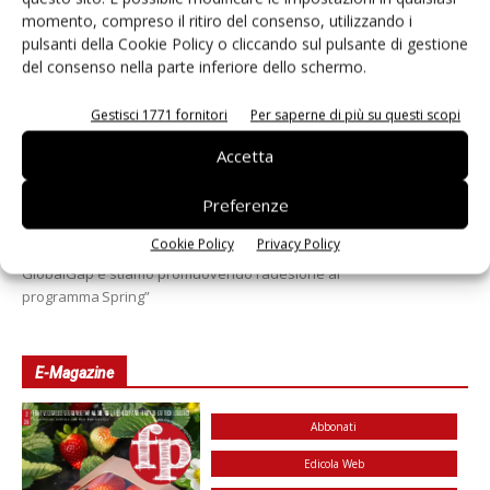
momento, compreso il ritiro del consenso, utilizzando i
pulsanti della Cookie Policy o cliccando sul pulsante di gestione
del consenso nella parte inferiore dello schermo.
Selenella continua a investire nella
Gestisci 1771 fornitori
Per saperne di più su questi scopi
sostenibilità
Accetta
Daniele Colombo
17 Settembre 2025
Preferenze
Si è conclusa la visita di una delegazione di imprenditori agricoli
siciliani presso alcuni soci emiliano-romagnoli del Consorzio. Il
Cookie Policy
Privacy Policy
presidente: “Tutti i nostri produttori dovranno essere certificati
GlobalGap e stiamo promuovendo l’adesione al
programma Spring”
E-Magazine
Abbonati
Edicola Web