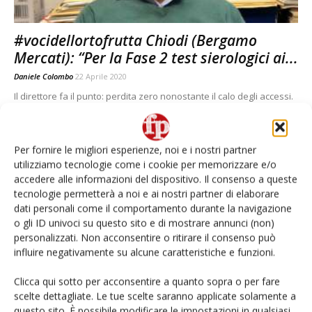
#vocidellortofrutta Chiodi (Bergamo
Mercati): “Per la Fase 2 test sierologici ai...
Daniele Colombo
22 Aprile 2020
Il direttore fa il punto: perdita zero nonostante il calo degli accessi.
Raddoppiato il prezzo del Tarocco siciliano. Grazie a negozi di
vicinato e porta a porta degli ambulanti, i volumi hanno tenuto
Per fornire le migliori esperienze, noi e i nostri partner
utilizziamo tecnologie come i cookie per memorizzare e/o
accedere alle informazioni del dispositivo. Il consenso a queste
tecnologie permetterà a noi e ai nostri partner di elaborare
dati personali come il comportamento durante la navigazione
o gli ID univoci su questo sito e di mostrare annunci (non)
personalizzati. Non acconsentire o ritirare il consenso può
influire negativamente su alcune caratteristiche e funzioni.
Clicca qui sotto per acconsentire a quanto sopra o per fare
scelte dettagliate. Le tue scelte saranno applicate solamente a
questo sito. È possibile modificare le impostazioni in qualsiasi