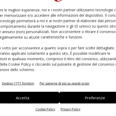
 più elevati standard qualitativi, oltre
20 specie di
iffuse nella zona produttiva di Lusia. E da sempre ha
re le migliori esperienze, noi e i nostri partner utilizziamo tecnologie
le brassiche.
er memorizzare e/o accedere alle informazioni del dispositivo. Il con
ecnologie permetterà a noi e ai nostri partner di elaborare dati person
comportamento durante la navigazione o gli ID univoci su questo sito 
r esempio, varietà d’eccellenza con resistenza a
 annunci (non) personalizzati. Non acconsentire o ritirare il consens
i
. Su richiesta si possono avere
semi non trattati per
 negativamente su alcune caratteristiche e funzioni.
e nuove varietà in catalogo si segnala
SS 40302 F1,
cato fresco e quarta gamma, caratterizzato da un
gusto
ui sotto per acconsentire a quanto sopra o per fare scelte dettagliate.
aranno applicate solamente a questo sito. È possibile modificare le
ioni in qualsiasi momento, compreso il ritiro del consenso, utilizzand
 della Cookie Policy o cliccando sul pulsante di gestione del consenso 
feriore dello schermo.
rimanere sempre informato
iscriviti alla newsletter
Gestisci 1771 fornitori
Per saperne di più su questi scopi
Accetta
Preferenze
cro
cavolfiori
cavoli
Cavolo
cavolo cappuccio
ferro
Cookie Policy
Privacy Policy
 Choi
rapa
sementi
semi
Seno Seed
tumori