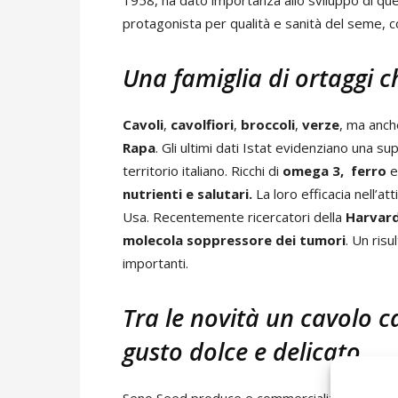
1958, ha dato importanza allo sviluppo di qu
protagonista per qualità e sanità del seme, 
Una famiglia di ortaggi 
Cavoli
,
cavolfiori
,
broccoli
,
verze
, ma anc
Rapa
. Gli ultimi dati Istat evidenziano una su
territorio italiano. Ricchi di
omega 3, ferro
e
nutrienti e salutari.
La loro efficacia nell’att
Usa. Recentemente ricercatori della
Harvard
molecola soppressore dei tumori
. Un risu
importanti.
Tra le novità un cavolo 
gusto dolce e delicato