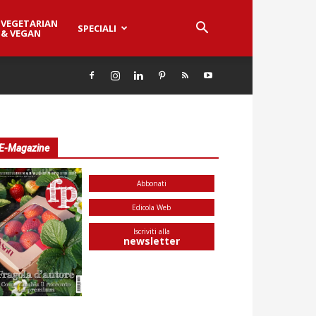
VEGETARIAN
SPECIALI
& VEGAN
E-Magazine
Abbonati
Edicola Web
Iscriviti alla
newsletter