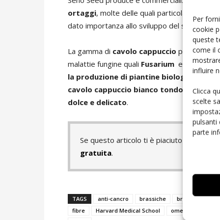
Seno Seed produce e commercializza, secondo i
ortaggi
, molte delle quali particolarmente d
Per forni
dato importanza allo sviluppo del settore del
cookie p
queste t
come il 
La gamma di
cavolo cappuccio
presenta, pe
mostrare
malattie fungine quali
Fusarium
e
Batterios
influire
la produzione di piantine biologiche.
Tra l
c
avolo cappuccio bianco tondo
per il mer
Clicca q
scelte s
dolce e delicato
.
impostaz
pulsanti
parte in
Se questo articolo ti è piaciuto e vuoi 
gratuita
.
TAGS
anti-cancro
brassiche
broccoli
can
fibre
Harvard Medical School
omega-3
Pack