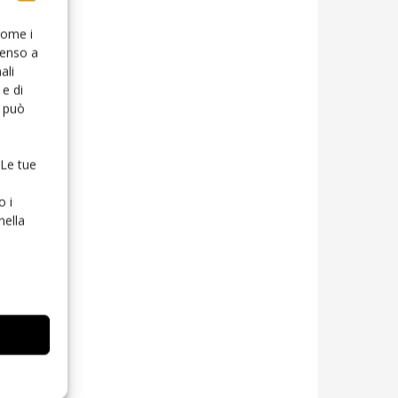
 come i
senso a
ali
e di
o può
 Le tue
o i
nella