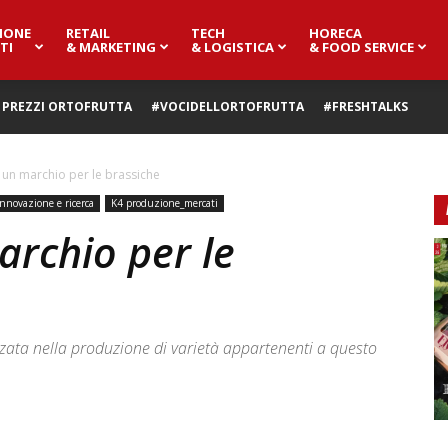
IONE
RETAIL
TECH
HORECA
TI
& MARKETING
& LOGISTICA
& FOOD SERVICE
PREZZI ORTOFRUTTA
#VOCIDELLORTOFRUTTA
#FRESHTALKS
 un marchio per le brassiche
Innovazione e ricerca
K4 produzione_mercati
archio per le
zzata nella produzione di varietà appartenenti a questo