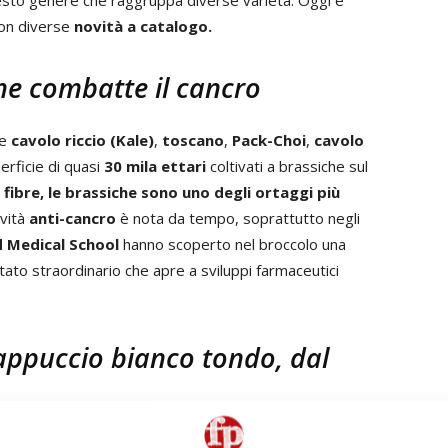
esto genere che raggruppa diverse varietà. Oggi è
con diverse
novità a catalogo.
che combatte il cancro
he
cavolo riccio (Kale)
,
toscano
,
Pack-Choi
,
cavolo
perficie di quasi
30 mila ettari
coltivati a brassiche sul
fibre, le brassiche sono uno degli ortaggi più
ività
anti-cancro
è nota da tempo, soprattutto negli
 Medical School
hanno scoperto nel broccolo una
ltato straordinario che apre a sviluppi farmaceutici
cappuccio bianco tondo, dal