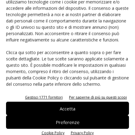
in biogas
utilizziamo tecnologie come i cookie per memorizzare e/o
accedere alle informazioni del dispositivo. Il consenso a queste
tecnologie permetterà a noi e ai nostri partner di elaborare
Agrivoltaico e orticoltura prende forma il
dati personali come il comportamento durante la navigazione
BioOrto ElettroAttivo
o gli ID univoci su questo sito e di mostrare annunci (non)
personalizzati. Non acconsentire o ritirare il consenso può
influire negativamente su alcune caratteristiche e funzioni.
Clicca qui sotto per acconsentire a quanto sopra o per fare
scelte dettagliate. Le tue scelte saranno applicate solamente a
questo sito. È possibile modificare le impostazioni in qualsiasi
LASCIA UN COMMENTO
momento, compreso il ritiro del consenso, utilizzando i
pulsanti della Cookie Policy o cliccando sul pulsante di gestione
del consenso nella parte inferiore dello schermo.
Gestisci 1771 fornitori
Per saperne di più su questi scopi
Accetta
Preferenze
Cookie Policy
Privacy Policy