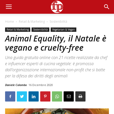
Home
Retail & Marketing
Sostenibilità
Retail & Marketing
Sostenibilità
Vegetarian & Vegan
Animal Equality, il Natale è
vegano e cruelty-free
Una guida gratuita online con 21 ricette realizzate da chef
e influencer esperti di cucina vegetale: è promossa
dall’organizzazione internazionale non-profit che si batte
per la difesa dei diritti degli animali
Daniele Colombo
16 Dicembre 2020