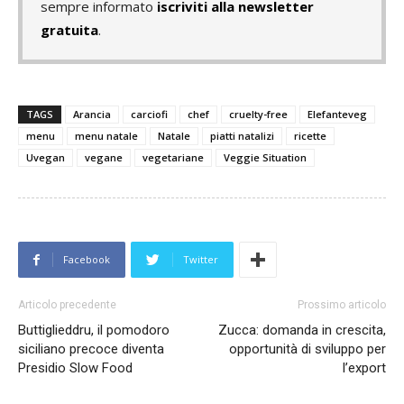
sempre informato
iscriviti alla newsletter
gratuita
.
TAGS
Arancia
carciofi
chef
cruelty-free
Elefanteveg
menu
menu natale
Natale
piatti natalizi
ricette
Uvegan
vegane
vegetariane
Veggie Situation
Facebook
Twitter
Articolo precedente
Prossimo articolo
Buttiglieddru, il pomodoro
Zucca: domanda in crescita,
siciliano precoce diventa
opportunità di sviluppo per
Presidio Slow Food
l’export