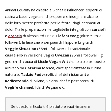
Animal Equality ha chiesto a 8 chef e influencer, esperti di
cucina a base vegetale, di proporre e insegnare alcune
delle loro ricette preferite per le feste, dagli antipasti ai
dolci. Tra le preparazioni, le tagliatelle integrali con
carciofi
e
arancia
di Alessia ed Eric di
Elefanteveg
(oltre 50mila
follower), la
lasagna
a sei piani di Filippo e Jurgita di
Veggie Situation
(66mila follower), il tradizionale
casatiello
in versione veg di
Uvegan
(25mila follower), gli
gnocchi di
zucca
di
Little Vegan Witch.
Le altre proposte
arrivano da
Caterina Mosca
, chef specializzata in cucina
naturale,
Tadzio Pederzolli,
chef del
ristorante
Radicetonda
di Milano, Valeria, chef e pasticcera, di
Veglife channel
,
Ida di
Vegnarok.
Se questo articolo ti è piaciuto e vuoi rimanere