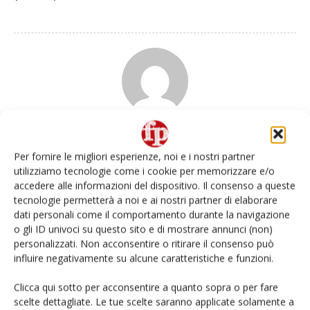
Redazione
Per fornire le migliori esperienze, noi e i nostri partner
utilizziamo tecnologie come i cookie per memorizzare e/o
accedere alle informazioni del dispositivo. Il consenso a queste
tecnologie permetterà a noi e ai nostri partner di elaborare
Articoli correlati
Di più dello stesso autore
dati personali come il comportamento durante la navigazione
o gli ID univoci su questo sito e di mostrare annunci (non)
Apofruit, estate da record per il bio:
personalizzati. Non acconsentire o ritirare il consenso può
Canova e ViviToscano crescono a
influire negativamente su alcune caratteristiche e funzioni.
doppia cifra
Clicca qui sotto per acconsentire a quanto sopra o per fare
scelte dettagliate. Le tue scelte saranno applicate solamente a
Non è una susina: è Metis… e può