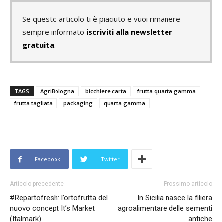
Se questo articolo ti è piaciuto e vuoi rimanere
sempre informato
iscriviti alla newsletter
gratuita
.
TAGS
AgriBologna
bicchiere carta
frutta quarta gamma
frutta tagliata
packaging
quarta gamma
Facebook
Twitter
Articolo precedente
Prossimo articolo
#Repartofresh: l’ortofrutta del
In Sicilia nasce la filiera
nuovo concept It’s Market
agroalimentare delle sementi
(Italmark)
antiche