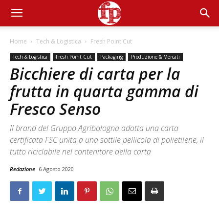
Home
Tech & Logistica
Fresh Point Cut
Tech & Logistica
Fresh Point Cut
Packaging
Produzione & Mercati
Bicchiere di carta per la
frutta in quarta gamma di
Fresco Senso
Il brand del Gruppo Agribologna adotta una carta
certificata FSC unita a una sottile pellicola di polietilene, il
tutto riciclabile nel contenitore della carta
Redazione
6 Agosto 2020