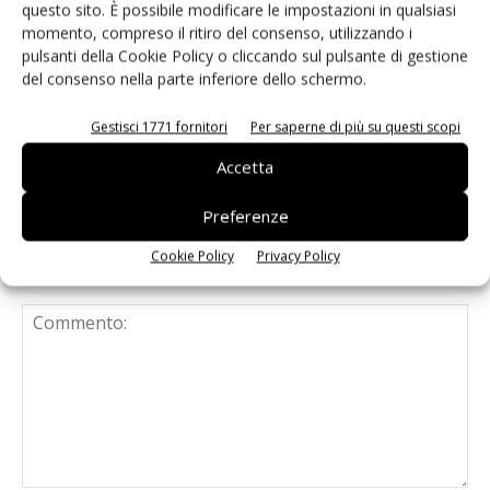
questo sito. È possibile modificare le impostazioni in qualsiasi
rivoluzionare la categoria
momento, compreso il ritiro del consenso, utilizzando i
pulsanti della Cookie Policy o cliccando sul pulsante di gestione
del consenso nella parte inferiore dello schermo.
Known-You Seed Europa e Consorzio
Dolce Passione puntano sull’innovazione
Gestisci 1771 fornitori
Per saperne di più su questi scopi
del cocomero
Accetta
Preferenze
Cookie Policy
Privacy Policy
LASCIA UN COMMENTO