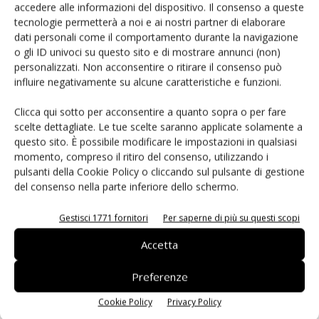
accedere alle informazioni del dispositivo. Il consenso a queste
Flower Burger, 7 nuove aperture: e sbarca
tecnologie permetterà a noi e ai nostri partner di elaborare
in Francia
dati personali come il comportamento durante la navigazione
o gli ID univoci su questo sito e di mostrare annunci (non)
Daniele Colombo
23 Maggio 2019
personalizzati. Non acconsentire o ritirare il consenso può
influire negativamente su alcune caratteristiche e funzioni.
Clicca qui sotto per acconsentire a quanto sopra o per fare
scelte dettagliate. Le tue scelte saranno applicate solamente a
questo sito. È possibile modificare le impostazioni in qualsiasi
momento, compreso il ritiro del consenso, utilizzando i
pulsanti della Cookie Policy o cliccando sul pulsante di gestione
del consenso nella parte inferiore dello schermo.
Gestisci 1771 fornitori
Per saperne di più su questi scopi
Frutta secca protagonista a Tuttofood con
Accetta
le novità di Life
Preferenze
Daniele Colombo
30 Aprile 2019
Cookie Policy
Privacy Policy