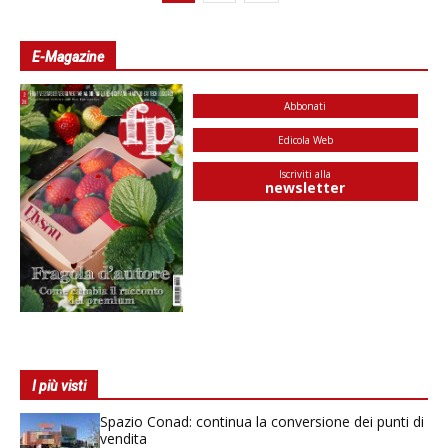
E-Magazine
Abbonati
Edicola Web
Iscriviti alla
newsletter
I più visti
Spazio Conad: continua la conversione dei punti di
vendita