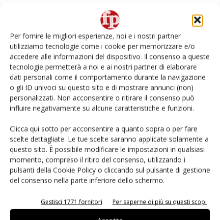
Per fornire le migliori esperienze, noi e i nostri partner
utilizziamo tecnologie come i cookie per memorizzare e/o
accedere alle informazioni del dispositivo. Il consenso a queste
tecnologie permetterà a noi e ai nostri partner di elaborare
dati personali come il comportamento durante la navigazione
o gli ID univoci su questo sito e di mostrare annunci (non)
personalizzati. Non acconsentire o ritirare il consenso può
influire negativamente su alcune caratteristiche e funzioni.
Kiku Variety Management lancia la mela
Clicca qui sotto per acconsentire a quanto sopra o per fare
novità Alnova
scelte dettagliate. Le tue scelte saranno applicate solamente a
questo sito. È possibile modificare le impostazioni in qualsiasi
Daniele Colombo
10 Novembre 2022
momento, compreso il ritiro del consenso, utilizzando i
pulsanti della Cookie Policy o cliccando sul pulsante di gestione
del consenso nella parte inferiore dello schermo.
Gestisci 1771 fornitori
Per saperne di più su questi scopi