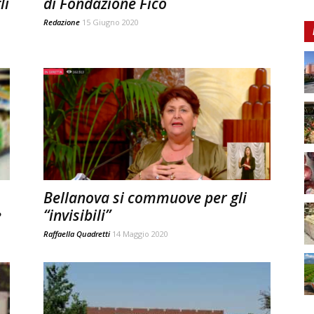
li
di Fondazione Fico
Redazione
15 Giugno 2020
Bellanova si commuove per gli
e
“invisibili”
Raffaella Quadretti
14 Maggio 2020