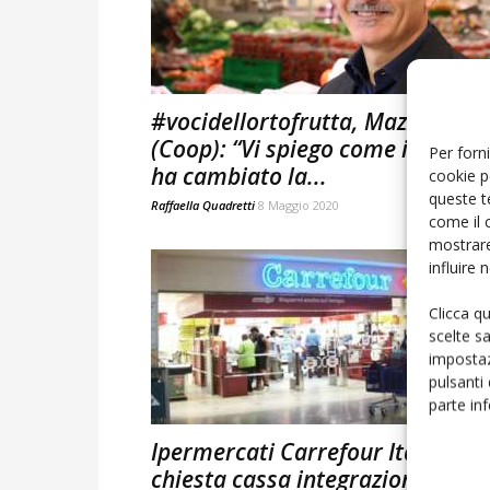
#vocidellortofrutta, Mazzini
(Coop): “Vi spiego come il Covid
Per forni
ha cambiato la...
cookie p
queste t
Raffaella Quadretti
8 Maggio 2020
come il 
mostrare
influire
Clicca q
scelte s
impostaz
pulsanti
parte in
Ipermercati Carrefour Italia:
chiesta cassa integrazione