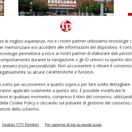
La spesa solidale di Esselunga e
Bennet (VéGé)
re le migliori esperienze, noi e i nostri partner utilizziamo tecnologie
er memorizzare e/o accedere alle informazioni del dispositivo. Il con
Alessandra Bonaccorsi
28 Aprile 2020
ecnologie permetterà a noi e ai nostri partner di elaborare dati person
comportamento durante la navigazione o gli ID univoci su questo sito 
 annunci (non) personalizzati. Non acconsentire o ritirare il consens
 negativamente su alcune caratteristiche e funzioni.
ui sotto per acconsentire a quanto sopra o per fare scelte dettagliate.
aranno applicate solamente a questo sito. È possibile modificare le
ioni in qualsiasi momento, compreso il ritiro del consenso, utilizzand
Ed
 della Cookie Policy o cliccando sul pulsante di gestione del consenso 
feriore dello schermo.
Eurospin: i freschi soffrono, ma le
Gestisci 1771 fornitori
Per saperne di più su questi scopi
vendite rimangono positive. E