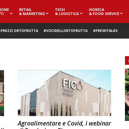
IONE
RETAIL
TECH
HORECA
TI
& MARKETING
& LOGISTICA
& FOOD SERVICE
PREZZI ORTOFRUTTA
#VOCIDELLORTOFRUTTA
#FRESHTALKS
Agroalimentare e Covid, i webinar