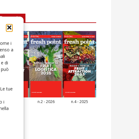
E-magazine
 come i
senso a
ali
e di
o può
 Le tue
o i
n.3 - 2026
n.2 - 2026
n.4 - 2025
icola Web
nella