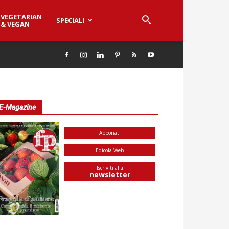
VEGETARIAN
SPECIALI
& VEGAN
E-Magazine
Abbonati
Edicola Web
Iscriviti alla
newsletter