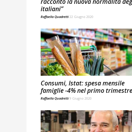
racconto la nuova normalità deg
italiani”
Raffaella Quadretti
22 Giugno 2020
Consumi, Istat: spesa mensile
famiglie -4% nel primo trimestr
Raffaella Quadretti
9 Giugno 2020