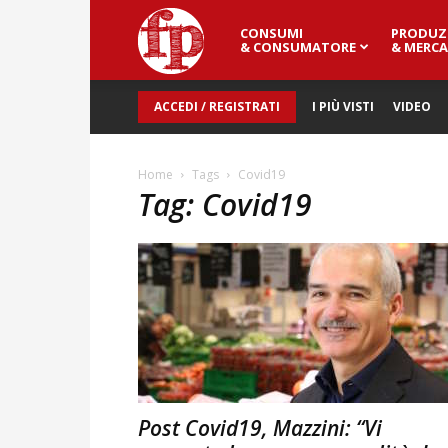
CONSUMI
PRODUZ
Fresh
& CONSUMATORE
& MERCA
ACCEDI / REGISTRATI
I PIÙ VISTI
VIDEO
Point
Home
Tags
Covid19
Tag: Covid19
Magazine
Post Covid19, Mazzini: “Vi