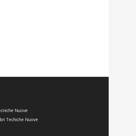
ecniche Nuove
libri Techiche Nuove