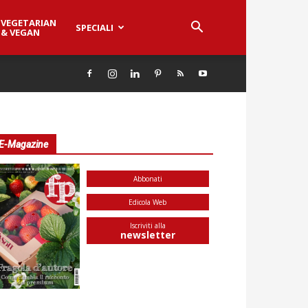
VEGETARIAN
SPECIALI
& VEGAN
E-Magazine
Abbonati
Edicola Web
Iscriviti alla
newsletter