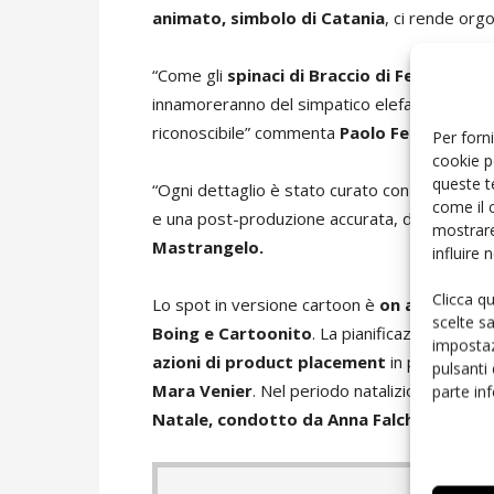
animato, simbolo di Catania
, ci rende orgo
“Come gli
spinaci di Braccio di Ferro
, le ar
innamoreranno del simpatico elefantino e chied
riconoscibile” commenta
Paolo Ferrigno
, di
Per forni
cookie p
queste t
“Ogni dettaglio è stato curato con estrema de
come il 
e una post-produzione accurata, degna di una 
mostrare
Mastrangelo.
influire
Clicca q
Lo spot in versione cartoon è
on air sui cana
scelte s
Boing e Cartoonito
. La pianificazione com
impostaz
azioni di product placement
in programmi 
pulsanti
Mara Venier
. Nel periodo natalizio Arancia
parte in
Natale, condotto da Anna Falchi
,
andato 