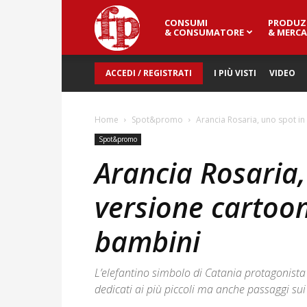
CONSUMI
PRODUZ
Fresh
& CONSUMATORE
& MERCA
ACCEDI / REGISTRATI
I PIÙ VISTI
VIDEO
Point
Home
Spot&promo
Arancia Rosaria, uno spot in
Magazine
Spot&promo
Arancia Rosaria,
versione cartoon
bambini
L’elefantino simbolo di Catania protagonista 
dedicati ai più piccoli ma anche passaggi sui