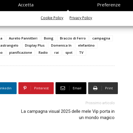
rimanere sempre informato
iscriviti alla newsletter
Accetta
Preferenze
Cookie Policy
Privacy Policy
ia
Aurelio Pannitteri
Boing
Braccio di Ferro
campagna
astrangelo
Display Plus
Domenica In
elefantino
no
pianificazione
Radio
rai
spot
TV
inkedin
Pinterest
Email
Print
Prossimo articolo
La campagna visual 2025 delle mele Vip porta in
un mondo magico