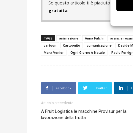
Se questo articolo ti è piaciuto e vuoi 
gratuita
.
TAGS
animazione
Anna Falchi
arancia rosar
cartoon
Cartoonito
comunicazione
Davide M
Mara Venier
Ogni Giorno è Natale
Paolo Ferrig
Facebook
Twitter
L
Articolo precedente
A Fruit Logistica le macchine Provisur per la
lavorazione della frutta