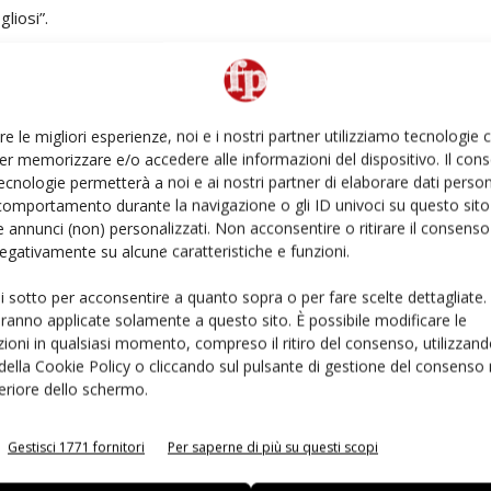
gliosi”.
ance diventano simbolo di forza ed energia, i bambini si
eranno di mangiare le arance viste in tv, con il bollino
rettore creativo di PubliOne.
re le migliori esperienze, noi e i nostri partner utilizziamo tecnologie
er memorizzare e/o accedere alle informazioni del dispositivo. Il con
ecnologie permetterà a noi e ai nostri partner di elaborare dati person
dizione, sfruttando le tecnologie più avanzate come l’Ai
comportamento durante la navigazione o gli ID univoci su questo sito 
realizzazione in live-action” aggiunge il
regista Davide
 annunci (non) personalizzati. Non acconsentire o ritirare il consens
 negativamente su alcune caratteristiche e funzioni.
ui sotto per acconsentire a quanto sopra o per fare scelte dettagliate.
li tematici dedicati ai più piccoli, Display Plus,
aranno applicate solamente a questo sito. È possibile modificare le
prende passaggi sui più importanti
canali tv, radio e
ioni in qualsiasi momento, compreso il ritiro del consenso, utilizzand
di grande visibilità come
Domenica In su Rai 1
con
 della Cookie Policy o cliccando sul pulsante di gestione del consenso 
 Rosaria ha partecipato al programma
Ogni Giorno è
feriore dello schermo.
in onda su
Rai 2.
Gestisci 1771 fornitori
Per saperne di più su questi scopi