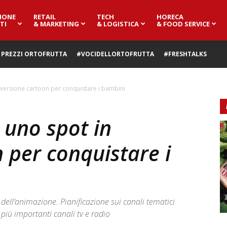
IONE
RETAIL
TECH
HORECA
TI
& MARKETING
& LOGISTICA
& FOOD SERVICE
PREZZI ORTOFRUTTA
#VOCIDELLORTOFRUTTA
#FRESHTALKS
 versione cartoon per conquistare i bambini
 uno spot in
 per conquistare i
dell’animazione. Pianificazione sui canali tematici
 più importanti canali tv e radio