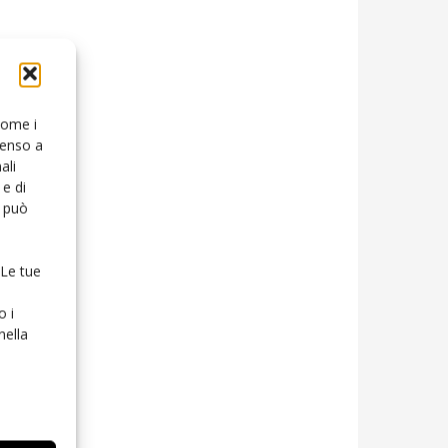
 come i
senso a
ali
e di
o può
 Le tue
o i
nella