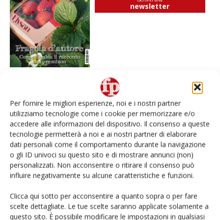
newsletter
Per fornire le migliori esperienze, noi e i nostri partner
I più visti
utilizziamo tecnologie come i cookie per memorizzare e/o
Spazio Conad: continua la conversione dei punti di
accedere alle informazioni del dispositivo. Il consenso a queste
vendita
tecnologie permetterà a noi e ai nostri partner di elaborare
dati personali come il comportamento durante la navigazione
o gli ID univoci su questo sito e di mostrare annunci (non)
Non è una susina: è Metis… e può rivoluzionare la
categoria
personalizzati. Non acconsentire o ritirare il consenso può
influire negativamente su alcune caratteristiche e funzioni.
Known-You Seed Europa e Consorzio Dolce
Clicca qui sotto per acconsentire a quanto sopra o per fare
Passione puntano sull’innovazione del cocomero
scelte dettagliate. Le tue scelte saranno applicate solamente a
questo sito. È possibile modificare le impostazioni in qualsiasi