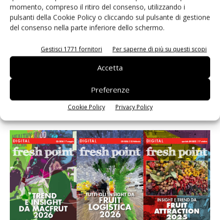
momento, compreso il ritiro del consenso, utilizzando i
Andamento prezzi ortofrutta in Italia al 27 luglio
2026
pulsanti della Cookie Policy o cliccando sul pulsante di gestione
del consenso nella parte inferiore dello schermo.
Leonardo Odorizzi: “Dobbiamo creare stupore nel
Gestisci 1771 fornitori
Per saperne di più su questi scopi
punto di vendita” #vocidellortofrutta
Accetta
Preferenze
Cookie Policy
Privacy Policy
E-magazine