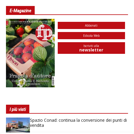
E-Magazine
Abbonati
Edicola Web
Iscriviti alla
newsletter
I più visti
Spazio Conad: continua la conversione dei punti di
vendita