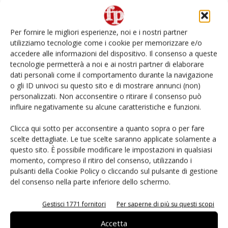
L’ortofrutta di Extra Supermercati tra localismo e
Ai #Repartofresh
Per fornire le migliori esperienze, noi e i nostri partner
utilizziamo tecnologie come i cookie per memorizzare e/o
Non è una susina: è Metis… e può rivoluzionare la
accedere alle informazioni del dispositivo. Il consenso a queste
categoria
tecnologie permetterà a noi e ai nostri partner di elaborare
dati personali come il comportamento durante la navigazione
o gli ID univoci su questo sito e di mostrare annunci (non)
Andamento prezzi ortofrutta in Italia al 27 luglio
2026
personalizzati. Non acconsentire o ritirare il consenso può
influire negativamente su alcune caratteristiche e funzioni.
Apofruit, estate da record per il bio: Canova e
Clicca qui sotto per acconsentire a quanto sopra o per fare
ViviToscano crescono a doppia cifra
scelte dettagliate. Le tue scelte saranno applicate solamente a
questo sito. È possibile modificare le impostazioni in qualsiasi
momento, compreso il ritiro del consenso, utilizzando i
pulsanti della Cookie Policy o cliccando sul pulsante di gestione
del consenso nella parte inferiore dello schermo.
E-magazine
Gestisci 1771 fornitori
Per saperne di più su questi scopi
Accetta